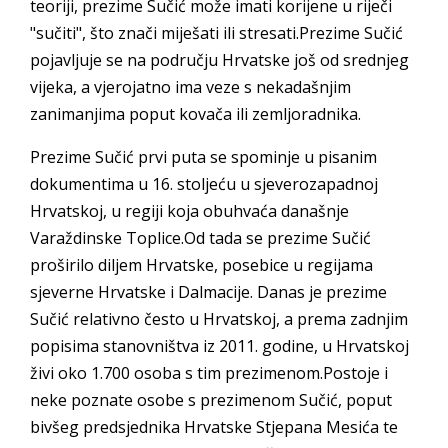
teoriji, prezime Sučić može imati korijene u riječi
"sučiti", što znači miješati ili stresati.Prezime Sučić
pojavljuje se na području Hrvatske još od srednjeg
vijeka, a vjerojatno ima veze s nekadašnjim
zanimanjima poput kovača ili zemljoradnika.
Prezime Sučić prvi puta se spominje u pisanim
dokumentima u 16. stoljeću u sjeverozapadnoj
Hrvatskoj, u regiji koja obuhvaća današnje
Varaždinske Toplice.Od tada se prezime Sučić
proširilo diljem Hrvatske, posebice u regijama
sjeverne Hrvatske i Dalmacije. Danas je prezime
Sučić relativno često u Hrvatskoj, a prema zadnjim
popisima stanovništva iz 2011. godine, u Hrvatskoj
živi oko 1.700 osoba s tim prezimenom.Postoje i
neke poznate osobe s prezimenom Sučić, poput
bivšeg predsjednika Hrvatske Stjepana Mesića te