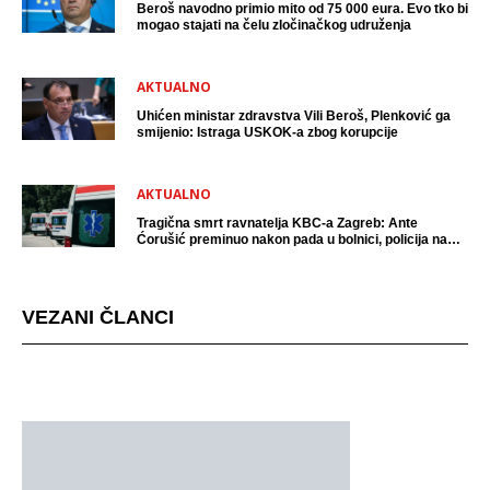
Beroš navodno primio mito od 75 000 eura. Evo tko bi
mogao stajati na čelu zločinačkog udruženja
AKTUALNO
Uhićen ministar zdravstva Vili Beroš, Plenković ga
smijenio: Istraga USKOK-a zbog korupcije
AKTUALNO
Tragična smrt ravnatelja KBC-a Zagreb: Ante
Ćorušić preminuo nakon pada u bolnici, policija na
mjestu događaja
VEZANI ČLANCI