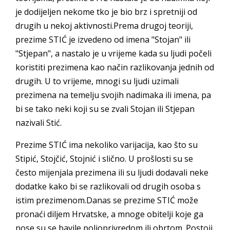
je dodijeljen nekome tko je bio brz i spretniji od
drugih u nekoj aktivnosti.Prema drugoj teoriji,
prezime STIĆ je izvedeno od imena "Stojan" ili
"Stjepan", a nastalo je u vrijeme kada su ljudi počeli
koristiti prezimena kao način razlikovanja jednih od
drugih. U to vrijeme, mnogi su ljudi uzimali
prezimena na temelju svojih nadimaka ili imena, pa
bi se tako neki koji su se zvali Stojan ili Stjepan
nazivali Stić.
Prezime STIĆ ima nekoliko varijacija, kao što su
Stipić, Stojčić, Stojnić i slično. U prošlosti su se
često mijenjala prezimena ili su ljudi dodavali neke
dodatke kako bi se razlikovali od drugih osoba s
istim prezimenom.Danas se prezime STIĆ može
pronaći diljem Hrvatske, a mnoge obitelji koje ga
nose su se bavile poljoprivredom ili obrtom. Postoji