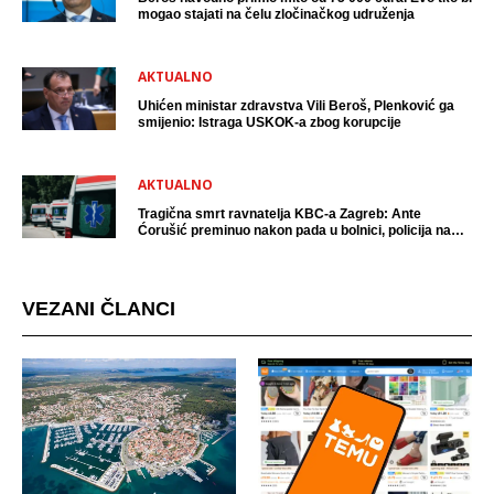
mogao stajati na čelu zločinačkog udruženja
AKTUALNO
Uhićen ministar zdravstva Vili Beroš, Plenković ga
smijenio: Istraga USKOK-a zbog korupcije
AKTUALNO
Tragična smrt ravnatelja KBC-a Zagreb: Ante
Ćorušić preminuo nakon pada u bolnici, policija na
mjestu događaja
VEZANI ČLANCI