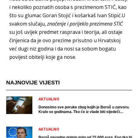
i nekoliko poznatih osoba s prezimenom STIĆ, kao
što su glumac Goran Stojić i košarkaš Ivan Stipić.U
svakom slučaju,
značenje i porijeklo prezimena STIĆ
su još uvijek predmet rasprava i teorija, ali ostaje
činjenica da je ovo prezime prisutno u Hrvatskoj
već dugi niz godina i da nosi sa sobom bogatu
povijest obitelji koje ga nose.
NAJNOVIJE VIJESTI
AKTUALNO
Donosimo sve poruke zbog kojih je Beroš u zatvoru.
Kralo se godinama. Tko će iz vlade biti sljedeći
uhićen?
AKTUALNO
Beroš navodno primio mito od 75 000 eura. Evo tko bi