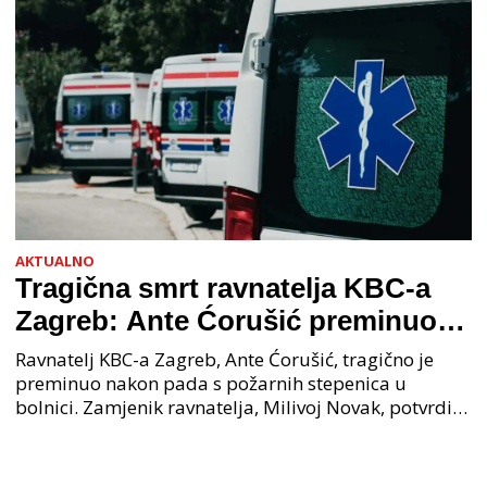
AKTUALNO
Tragična smrt ravnatelja KBC-a
Zagreb: Ante Ćorušić preminuo
nakon pada u bolnici, policija na
Ravnatelj KBC-a Zagreb, Ante Ćorušić, tragično je
mjestu događaja
preminuo nakon pada s požarnih stepenica u
bolnici. Zamjenik ravnatelja, Milivoj Novak, potvrdio
je tužnu vijest o smrti svog kolege. Ministar zdravs