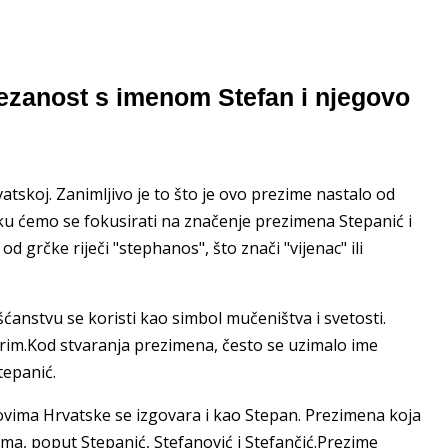
ezanost s imenom Stefan i njegovo
tskoj. Zanimljivo je to što je ovo prezime nastalo od
ku ćemo se fokusirati na značenje prezimena Stepanić i
grčke riječi "stephanos", što znači "vijenac" ili
ršćanstvu se koristi kao simbol mučeništva i svetosti.
brim.Kod stvaranja prezimena, često se uzimalo ime
tepanić.
elovima Hrvatske se izgovara i kao Stepan. Prezimena koja
ima, poput Stepanić, Stefanović i Stefančić.Prezime