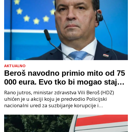
AKTUALNO
Beroš navodno primio mito od 75
000 eura. Evo tko bi mogao stajati
na čelu zločinačkog udruženja
Rano jutros, ministar zdravstva Vili Beroš (HDZ)
uhićen je u akciji koju je predvodio Policijski
nacionalni ured za suzbijanje korupcije i
organiziranog kriminaliteta (PNUSKOK). Prema
priopćenju USKOK