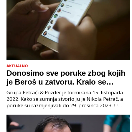
AKTUALNO
Donosimo sve poruke zbog kojih
je Beroš u zatvoru. Kralo se
godinama. Tko će iz vlade biti
Grupa Petrači & Pozder je formirana 15. listopada
sljedeći uhićen?
2022. Kako se sumnja stvorio ju je Nikola Petrač, a
poruke su razmjenjivali do 29. prosinca 2023. U
grupi je bilo 4 osobe: jedan je bio "Tata", drugi