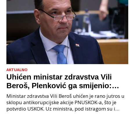
AKTUALNO
Uhićen ministar zdravstva Vili
Beroš, Plenković ga smijenio:
Istraga USKOK-a zbog korupcije
Ministar zdravstva Vili Beroš uhićen je rano jutros u
sklopu antikorupcijske akcije PNUSKOK-a, što je
potvrdio USKOK. Uz ministra, pod istragom su i
nekoliko visokopozicioniranih liječnika, uključujuć