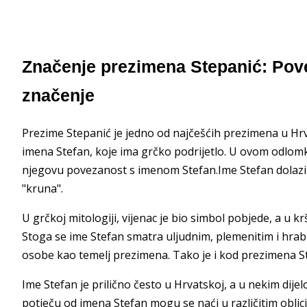
Značenje prezimena Stepanić: Pov
značenje
Prezime Stepanić je jedno od najčešćih prezimena u Hrva
imena Stefan, koje ima grčko podrijetlo. U ovom odlom
njegovu povezanost s imenom Stefan.Ime Stefan dolazi od 
"kruna".
U grčkoj mitologiji, vijenac je bio simbol pobjede, a u k
Stoga se ime Stefan smatra uljudnim, plemenitim i hra
osobe kao temelj prezimena. Tako je i kod prezimena S
Ime Stefan je prilično često u Hrvatskoj, a u nekim dij
potječu od imena Stefan mogu se naći u različitim oblic