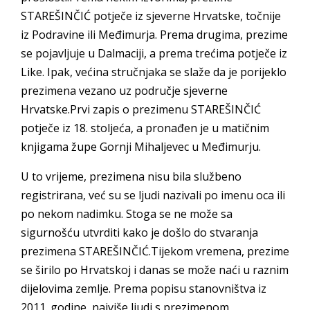
STAREŠINČIĆ potječe iz sjeverne Hrvatske, točnije
iz Podravine ili Međimurja. Prema drugima, prezime
se pojavljuje u Dalmaciji, a prema trećima potječe iz
Like. Ipak, većina stručnjaka se slaže da je porijeklo
prezimena vezano uz područje sjeverne
Hrvatske.Prvi zapis o prezimenu STAREŠINČIĆ
potječe iz 18. stoljeća, a pronađen je u matičnim
knjigama župe Gornji Mihaljevec u Međimurju.
U to vrijeme, prezimena nisu bila službeno
registrirana, već su se ljudi nazivali po imenu oca ili
po nekom nadimku. Stoga se ne može sa
sigurnošću utvrditi kako je došlo do stvaranja
prezimena STAREŠINČIĆ.Tijekom vremena, prezime
se širilo po Hrvatskoj i danas se može naći u raznim
dijelovima zemlje. Prema popisu stanovništva iz
2011. godine, najviše ljudi s prezimenom