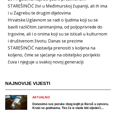
STAREŠINČIĆ živi u Međimurskoj županiji, ali ih ima
i u Zagrebu te drugim dijelovima
Hrvatske.Uglavnom se radi o ljudima koji su se
bavili različitim zanimanjima, od poljoprivrede do
trgovine, ali i o onima koji su se isticali u kulturnom
i društvenom životu. Danas se prezime
STAREŠINČIĆ nastavlja prenositi s koljena na
koljeno, čime se sjećanje na obiteljsko porijeklo
čuva i njeguje u svakoj novoj generaciji.
NAJNOVIJE VIJESTI
AKTUALNO
Donosimo sve poruke zbog kojih je Beroš u zatvoru.
Kralo se godinama. Tko će iz vlade biti sljedeći
uhićen?