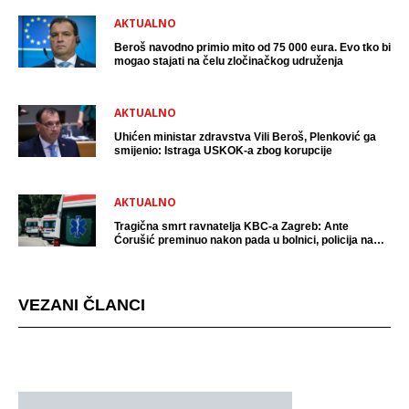
AKTUALNO
Beroš navodno primio mito od 75 000 eura. Evo tko bi
mogao stajati na čelu zločinačkog udruženja
AKTUALNO
Uhićen ministar zdravstva Vili Beroš, Plenković ga
smijenio: Istraga USKOK-a zbog korupcije
AKTUALNO
Tragična smrt ravnatelja KBC-a Zagreb: Ante
Ćorušić preminuo nakon pada u bolnici, policija na
mjestu događaja
VEZANI ČLANCI