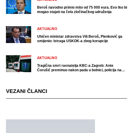
Beroš navodno primio mito od 75 000 eura. Evo tko bi
mogao stajati na čelu zločinačkog udruženja
AKTUALNO
Uhićen ministar zdravstva Vili Beroš, Plenković ga
smijenio: Istraga USKOK-a zbog korupcije
AKTUALNO
Tragična smrt ravnatelja KBC-a Zagreb: Ante
Ćorušić preminuo nakon pada u bolnici, policija na
mjestu događaja
VEZANI ČLANCI