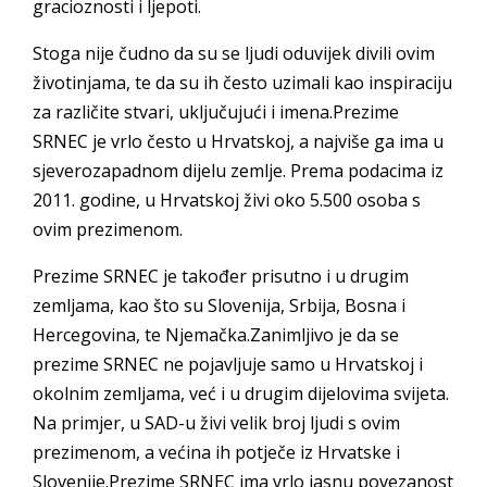
gracioznosti i ljepoti.
Stoga nije čudno da su se ljudi oduvijek divili ovim
životinjama, te da su ih često uzimali kao inspiraciju
za različite stvari, uključujući i imena.Prezime
SRNEC je vrlo često u Hrvatskoj, a najviše ga ima u
sjeverozapadnom dijelu zemlje. Prema podacima iz
2011. godine, u Hrvatskoj živi oko 5.500 osoba s
ovim prezimenom.
Prezime SRNEC je također prisutno i u drugim
zemljama, kao što su Slovenija, Srbija, Bosna i
Hercegovina, te Njemačka.Zanimljivo je da se
prezime SRNEC ne pojavljuje samo u Hrvatskoj i
okolnim zemljama, već i u drugim dijelovima svijeta.
Na primjer, u SAD-u živi velik broj ljudi s ovim
prezimenom, a većina ih potječe iz Hrvatske i
Slovenije.Prezime SRNEC ima vrlo jasnu povezanost