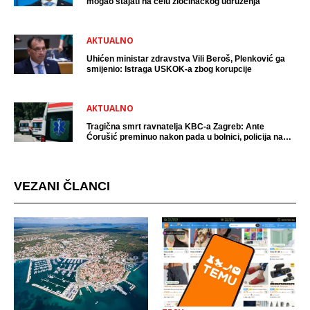
mogao stajati na čelu zločinačkog udruženja
AKTUALNO
Uhićen ministar zdravstva Vili Beroš, Plenković ga
smijenio: Istraga USKOK-a zbog korupcije
AKTUALNO
Tragična smrt ravnatelja KBC-a Zagreb: Ante
Ćorušić preminuo nakon pada u bolnici, policija na
mjestu događaja
VEZANI ČLANCI