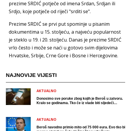
prezime SRDIĆ potječe od imena Srdan, Srdjan ili
Srdjo, koje potječe od riječi "srditi se".
Prezime SRDIĆ se prvi put spominje u pisanim
dokumentima u 15. stoljeću, a najveću popularnost
je steklo u 19. i 20. stoljeću. Danas je prezime SRDIĆ
vrlo često i može se naći u gotovo svim dijelovima
Hrvatske, Srbije, Crne Gore i Bosne i Hercegovine.
NAJNOVIJE VIJESTI
AKTUALNO
Donosimo sve poruke zbog kojih je Beroš u zatvoru.
Kralo se godinama. Tko će iz vlade biti sljedeći
uhićen?
AKTUALNO
Beroš navodno primio mito od 75 000 eura. Evo tko bi