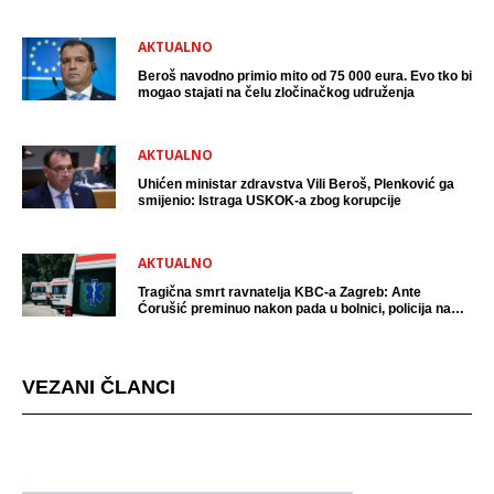
uhićen?
AKTUALNO
Beroš navodno primio mito od 75 000 eura. Evo tko bi
mogao stajati na čelu zločinačkog udruženja
AKTUALNO
Uhićen ministar zdravstva Vili Beroš, Plenković ga
smijenio: Istraga USKOK-a zbog korupcije
AKTUALNO
Tragična smrt ravnatelja KBC-a Zagreb: Ante
Ćorušić preminuo nakon pada u bolnici, policija na
mjestu događaja
VEZANI ČLANCI