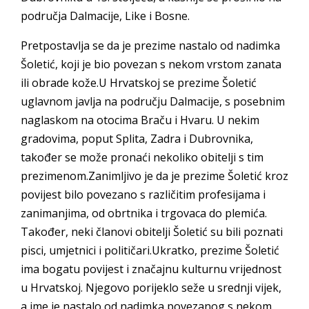
područja Dalmacije, Like i Bosne.
Pretpostavlja se da je prezime nastalo od nadimka
Šoletić, koji je bio povezan s nekom vrstom zanata
ili obrade kože.U Hrvatskoj se prezime Šoletić
uglavnom javlja na području Dalmacije, s posebnim
naglaskom na otocima Braču i Hvaru. U nekim
gradovima, poput Splita, Zadra i Dubrovnika,
također se može pronaći nekoliko obitelji s tim
prezimenom.Zanimljivo je da je prezime Šoletić kroz
povijest bilo povezano s različitim profesijama i
zanimanjima, od obrtnika i trgovaca do plemića.
Također, neki članovi obitelji Šoletić su bili poznati
pisci, umjetnici i političari.Ukratko, prezime Šoletić
ima bogatu povijest i značajnu kulturnu vrijednost
u Hrvatskoj. Njegovo porijeklo seže u srednji vijek,
a ime je nastalo od nadimka povezanog s nekom