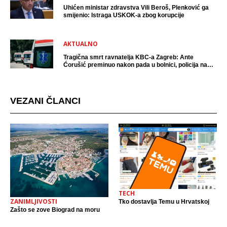
Uhićen ministar zdravstva Vili Beroš, Plenković ga
smijenio: Istraga USKOK-a zbog korupcije
AKTUALNO
Tragična smrt ravnatelja KBC-a Zagreb: Ante
Ćorušić preminuo nakon pada u bolnici, policija na
mjestu događaja
VEZANI ČLANCI
TECH
ZANIMLJIVOSTI
Tko dostavlja Temu u Hrvatskoj
Zašto se zove Biograd na moru