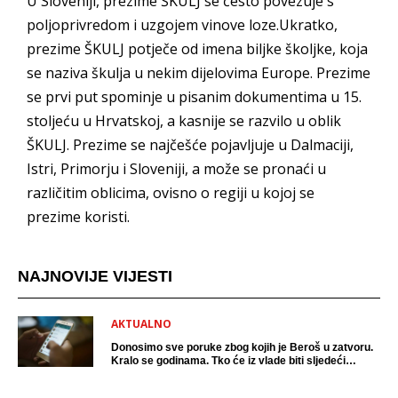
U Sloveniji, prezime ŠKULJ se često povezuje s
poljoprivredom i uzgojem vinove loze.Ukratko,
prezime ŠKULJ potječe od imena biljke školjke, koja
se naziva škulja u nekim dijelovima Europe. Prezime
se prvi put spominje u pisanim dokumentima u 15.
stoljeću u Hrvatskoj, a kasnije se razvilo u oblik
ŠKULJ. Prezime se najčešće pojavljuje u Dalmaciji,
Istri, Primorju i Sloveniji, a može se pronaći u
različitim oblicima, ovisno o regiji u kojoj se
prezime koristi.
NAJNOVIJE VIJESTI
AKTUALNO
Donosimo sve poruke zbog kojih je Beroš u zatvoru.
Kralo se godinama. Tko će iz vlade biti sljedeći
uhićen?