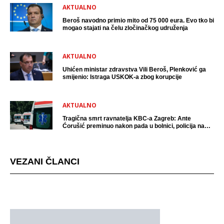
AKTUALNO
Beroš navodno primio mito od 75 000 eura. Evo tko bi
mogao stajati na čelu zločinačkog udruženja
AKTUALNO
Uhićen ministar zdravstva Vili Beroš, Plenković ga
smijenio: Istraga USKOK-a zbog korupcije
AKTUALNO
Tragična smrt ravnatelja KBC-a Zagreb: Ante
Ćorušić preminuo nakon pada u bolnici, policija na
mjestu događaja
VEZANI ČLANCI