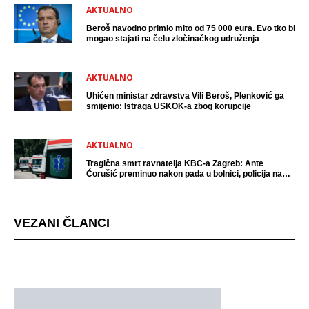
AKTUALNO
Beroš navodno primio mito od 75 000 eura. Evo tko bi
mogao stajati na čelu zločinačkog udruženja
AKTUALNO
Uhićen ministar zdravstva Vili Beroš, Plenković ga
smijenio: Istraga USKOK-a zbog korupcije
AKTUALNO
Tragična smrt ravnatelja KBC-a Zagreb: Ante
Ćorušić preminuo nakon pada u bolnici, policija na
mjestu događaja
VEZANI ČLANCI