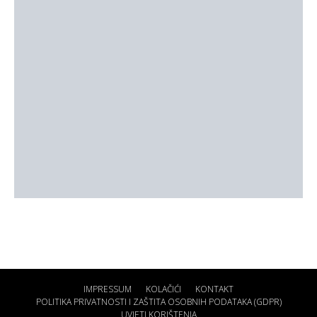
IMPRESSUM
KOLAČIĆI
KONTAKT
POLITIKA PRIVATNOSTI I ZAŠTITA OSOBNIH PODATAKA (GDPR)
UVJETI KORIŠTENJA