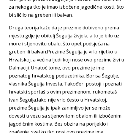
za nekoga tko je imao izbočene jagodične kosti, što
bi sličilo na greben ili balvan.
Druga teorija kaže da je prezime dobiveno prema
mjestu gdje je obitelj Šegulja živjela, a to je bilo uz
more i stjenovitu obalu, što opet podsjeća na
greben ili balvan.Prezime Šegulja je vrlo rijetko u
Hrvatskoj, a većina ljudi koji nose ovo prezime živi u
Dalmaciji. Unatoč tome, ovo prezime je ime
poznatog hrvatskog poduzetnika, Borisa Šegulje,
vlasnika Šegulja Investa. Također, postoji i poznati
hrvatski sportaš s ovim prezimenom, rukometaš
Ivan Šegulja.Iako nije vrlo često u Hrvatskoj,
prezime Šegulja je ipak zanimljivo jer se može
dovesti u vezu sa stjenovitom obalom ili izbočenim
jagodičnim kostima. Bez obzira na porijeklo i
značenje, svatko tko nosi ovo prezime ima