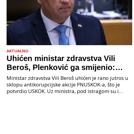
AKTUALNO
Uhićen ministar zdravstva Vili
Beroš, Plenković ga smijenio:
Istraga USKOK-a zbog korupcije
Ministar zdravstva Vili Beroš uhićen je rano jutros u
sklopu antikorupcijske akcije PNUSKOK-a, što je
potvrdio USKOK. Uz ministra, pod istragom su i
nekoliko visokopozicioniranih liječnika, uključujuć