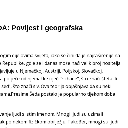
A: Povijest i geografska
m dijelovima svijeta, iako se čini da je najraširenije na
Republike, gdje se i danas može naći velik broj nositelja
juje u Njemačkoj, Austriji, Poljskoj, Slovačkoj,
 potječe od njemačke riječi "schade", što znači šteta ili
 "sed", što znači siv. Ova teorija objašnjava da su neki
kosama.Prezime Šeda postalo je popularno tijekom doba
vanje ljudi s istim imenom. Mnogi ljudi su uzimali
k po nekom fizičkom obilježju. Također, mnogi su ljudi