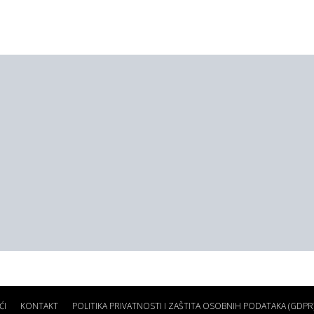
ĆI
KONTAKT
POLITIKA PRIVATNOSTI I ZAŠTITA OSOBNIH PODATAKA (GDPR