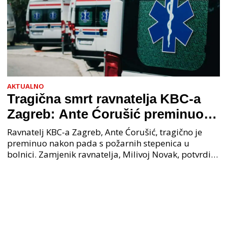
AKTUALNO
Tragična smrt ravnatelja KBC-a
Zagreb: Ante Ćorušić preminuo
nakon pada u bolnici, policija na
Ravnatelj KBC-a Zagreb, Ante Ćorušić, tragično je
mjestu događaja
preminuo nakon pada s požarnih stepenica u
bolnici. Zamjenik ravnatelja, Milivoj Novak, potvrdio
je tužnu vijest o smrti svog kolege. Ministar zdravs