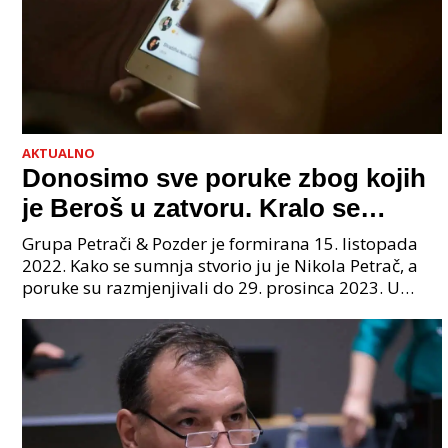
AKTUALNO
Donosimo sve poruke zbog kojih
je Beroš u zatvoru. Kralo se
godinama. Tko će iz vlade biti
Grupa Petrači & Pozder je formirana 15. listopada
sljedeći uhićen?
2022. Kako se sumnja stvorio ju je Nikola Petrač, a
poruke su razmjenjivali do 29. prosinca 2023. U
grupi je bilo 4 osobe: jedan je bio "Tata", drugi