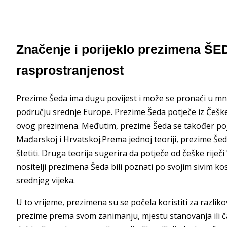
Značenje i porijeklo prezimena ŠED
rasprostranjenost
Prezime Šeda ima dugu povijest i može se pronaći u mnogi
području srednje Europe. Prezime Šeda potječe iz Češke 
ovog prezimena. Međutim, prezime Šeda se također pojavl
Mađarskoj i Hrvatskoj.Prema jednoj teoriji, prezime Šeda
štetiti. Druga teorija sugerira da potječe od češke riječi
nositelji prezimena Šeda bili poznati po svojim sivim 
srednjeg vijeka.
U to vrijeme, prezimena su se počela koristiti za razliko
prezime prema svom zanimanju, mjestu stanovanja ili ča