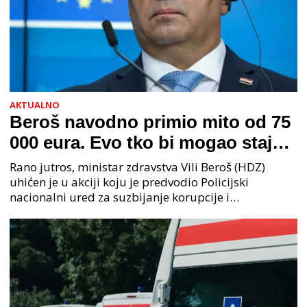
AKTUALNO
Beroš navodno primio mito od 75
000 eura. Evo tko bi mogao stajati
na čelu zločinačkog udruženja
Rano jutros, ministar zdravstva Vili Beroš (HDZ)
uhićen je u akciji koju je predvodio Policijski
nacionalni ured za suzbijanje korupcije i
organiziranog kriminaliteta (PNUSKOK). Prema
priopćenju USKOK