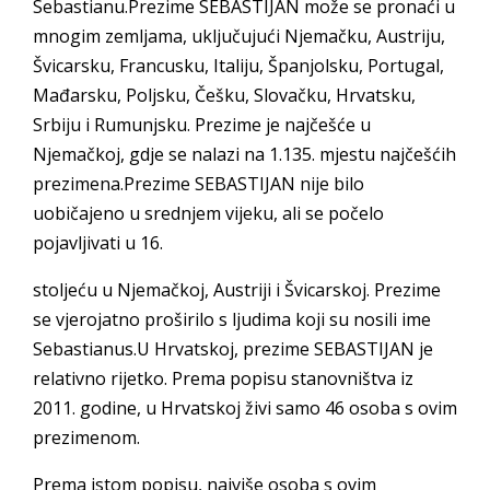
Sebastianu.Prezime SEBASTIJAN može se pronaći u
mnogim zemljama, uključujući Njemačku, Austriju,
Švicarsku, Francusku, Italiju, Španjolsku, Portugal,
Mađarsku, Poljsku, Češku, Slovačku, Hrvatsku,
Srbiju i Rumunjsku. Prezime je najčešće u
Njemačkoj, gdje se nalazi na 1.135. mjestu najčešćih
prezimena.Prezime SEBASTIJAN nije bilo
uobičajeno u srednjem vijeku, ali se počelo
pojavljivati u 16.
stoljeću u Njemačkoj, Austriji i Švicarskoj. Prezime
se vjerojatno proširilo s ljudima koji su nosili ime
Sebastianus.U Hrvatskoj, prezime SEBASTIJAN je
relativno rijetko. Prema popisu stanovništva iz
2011. godine, u Hrvatskoj živi samo 46 osoba s ovim
prezimenom.
Prema istom popisu, najviše osoba s ovim