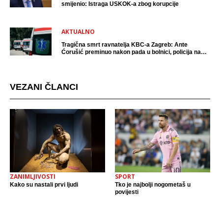
smijenio: Istraga USKOK-a zbog korupcije
AKTUALNO
Tragična smrt ravnatelja KBC-a Zagreb: Ante
Ćorušić preminuo nakon pada u bolnici, policija na
mjestu događaja
VEZANI ČLANCI
ZANIMLJIVOSTI
SPORT
Kako su nastali prvi ljudi
Tko je najbolji nogometaš u
povijesti