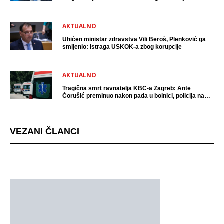
AKTUALNO
Uhićen ministar zdravstva Vili Beroš, Plenković ga
smijenio: Istraga USKOK-a zbog korupcije
AKTUALNO
Tragična smrt ravnatelja KBC-a Zagreb: Ante
Ćorušić preminuo nakon pada u bolnici, policija na
mjestu događaja
VEZANI ČLANCI