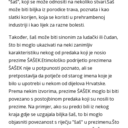
"šaš", koji se može odnositi na nekoliko stvari.Šaš
može biti biljka iz porodice trava, poznata i kao
slatki korijen, koja se koristi u prehrambenoj
industriji i kao lijek za razne bolesti.
Također, šaš može biti sinonim za ludački ili čudan,
što bi moglo ukazivati na neki zanimljiv
karakteristiku nekog od predaka koji je nosio
prezime ŠAŠEK.Etimološko podrijetlo prezimena
ŠAŠEK nije u potpunosti poznato, ali se
pretpostavlja da potječe od starog imena koje je
bilo u upotrebi u nekom od dijelova Hrvatske.
Prema nekim izvorima, prezime ŠAŠEK moglo bi biti
povezano s postojbinom predaka koji su nosili to
prezime. Na primjer, ako su predci bili iz nekog
kraja gdje se uzgajala biljka šaš, to bi moglo
objasniti povezanost s riječju "šaš" u prezimenu.Što