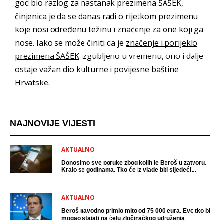
god bio razlog za nastanak prezimena ŠAŠEK,
činjenica je da se danas radi o rijetkom prezimenu
koje nosi određenu težinu i značenje za one koji ga
nose. Iako se može činiti da je
značenje i porijeklo
prezimena ŠAŠEK
izgubljeno u vremenu, ono i dalje
ostaje važan dio kulturne i povijesne baštine
Hrvatske.
NAJNOVIJE VIJESTI
AKTUALNO
Donosimo sve poruke zbog kojih je Beroš u zatvoru.
Kralo se godinama. Tko će iz vlade biti sljedeći
uhićen?
AKTUALNO
Beroš navodno primio mito od 75 000 eura. Evo tko bi
mogao stajati na čelu zločinačkog udruženja