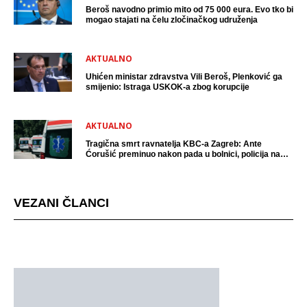
Beroš navodno primio mito od 75 000 eura. Evo tko bi
mogao stajati na čelu zločinačkog udruženja
AKTUALNO
Uhićen ministar zdravstva Vili Beroš, Plenković ga
smijenio: Istraga USKOK-a zbog korupcije
AKTUALNO
Tragična smrt ravnatelja KBC-a Zagreb: Ante
Ćorušić preminuo nakon pada u bolnici, policija na
mjestu događaja
VEZANI ČLANCI