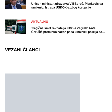
Uhićen ministar zdravstva Vili Beroš, Plenković ga
smijenio: Istraga USKOK-a zbog korupcije
AKTUALNO
Tragična smrt ravnatelja KBC-a Zagreb: Ante
Ćorušić preminuo nakon pada u bolnici, policija na
mjestu događaja
VEZANI ČLANCI