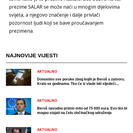
prezime SALAR se može naći u mnogim dijelovima
svijeta, a njegovo značenje i dalje privlači
pozornost ljudi koji se bave proučavanjem
prezimena.
NAJNOVIJE VIJESTI
AKTUALNO
Donosimo sve poruke zbog kojih je Beroš u zatvoru.
Kralo se godinama. Tko će iz vlade biti sljedeći
uhićen?
AKTUALNO
Beroš navodno primio mito od 75 000 eura. Evo tko bi
mogao stajati na čelu zločinačkog udruženja
AKTUALNO