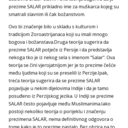
prezime SALAR prikladno ime za muškarca kojeg su
smatrali slavnim ili čak božanstvom.
Ovo bi značenje bilo u skladu s kulturom i
tradicijom Zoroastrijanaca koji su imali mnogo
bogova i božanstava.Druga teorija sugerira da
prezime SALAR potječe iz Persije i da predstavlja
nekoga tko je iz nekog sela s imenom "Salar". Ova
teorija se čini vjerojatnijom jer je to prezime češće
među ljudima koji su se preselili iz Perzije.Ipak,
treća teorija sugerira da se prezime SALAR
pojavljuje u nekim dijelovima Indije i da je tamo
posuđeno iz Perzijskog jezika. U Indiji se prezime
SALAR često pojavljuje među Muslimanima.Iako
postoji nekoliko teorija o porijeklu i značenju
prezimena SALAR, nema definitivnog odgovora o
tome kako je to prezime nastalo. Bez obzira na to,