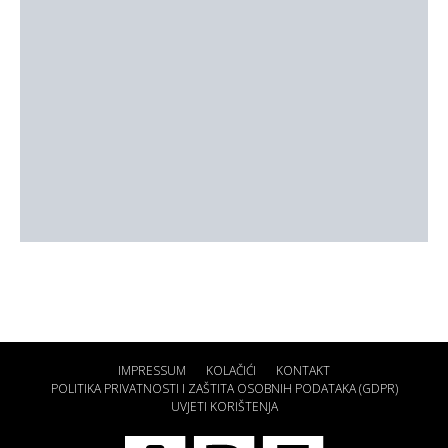
IMPRESSUM
KOLAČIĆI
KONTAKT
POLITIKA PRIVATNOSTI I ZAŠTITA OSOBNIH PODATAKA (GDPR)
UVJETI KORIŠTENJA