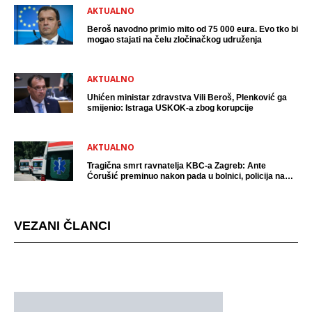
AKTUALNO
Beroš navodno primio mito od 75 000 eura. Evo tko bi
mogao stajati na čelu zločinačkog udruženja
AKTUALNO
Uhićen ministar zdravstva Vili Beroš, Plenković ga
smijenio: Istraga USKOK-a zbog korupcije
AKTUALNO
Tragična smrt ravnatelja KBC-a Zagreb: Ante
Ćorušić preminuo nakon pada u bolnici, policija na
mjestu događaja
VEZANI ČLANCI