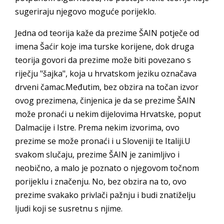
sugeriraju njegovo moguće porijeklo.
Jedna od teorija kaže da prezime ŠAIN potječe od
imena Šaćir koje ima turske korijene, dok druga
teorija govori da prezime može biti povezano s
riječju "šajka", koja u hrvatskom jeziku označava
drveni čamac.Međutim, bez obzira na točan izvor
ovog prezimena, činjenica je da se prezime ŠAIN
može pronaći u nekim dijelovima Hrvatske, poput
Dalmacije i Istre. Prema nekim izvorima, ovo
prezime se može pronaći i u Sloveniji te Italiji.U
svakom slučaju, prezime ŠAIN je zanimljivo i
neobično, a malo je poznato o njegovom točnom
porijeklu i značenju. No, bez obzira na to, ovo
prezime svakako privlači pažnju i budi znatiželju
ljudi koji se susretnu s njime.