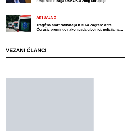
smijenio: Istraga USKOK-a zbog korupcije
AKTUALNO
Tragična smrt ravnatelja KBC-a Zagreb: Ante
Ćorušić preminuo nakon pada u bolnici, policija na
mjestu događaja
VEZANI ČLANCI