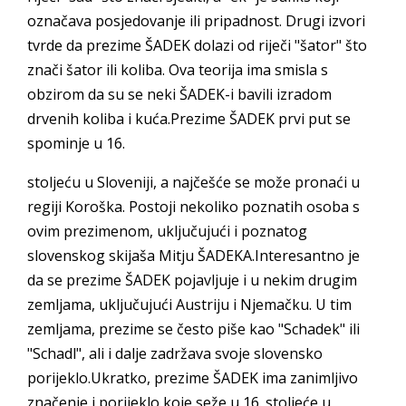
označava posjedovanje ili pripadnost. Drugi izvori
tvrde da prezime ŠADEK dolazi od riječi "šator" što
znači šator ili koliba. Ova teorija ima smisla s
obzirom da su se neki ŠADEK-i bavili izradom
drvenih koliba i kuća.Prezime ŠADEK prvi put se
spominje u 16.
stoljeću u Sloveniji, a najčešće se može pronaći u
regiji Koroška. Postoji nekoliko poznatih osoba s
ovim prezimenom, uključujući i poznatog
slovenskog skijaša Mitju ŠADEKA.Interesantno je
da se prezime ŠADEK pojavljuje i u nekim drugim
zemljama, uključujući Austriju i Njemačku. U tim
zemljama, prezime se često piše kao "Schadek" ili
"Schadl", ali i dalje zadržava svoje slovensko
porijeklo.Ukratko, prezime ŠADEK ima zanimljivo
značenje i porijeklo koje seže u 16. stoljeće u