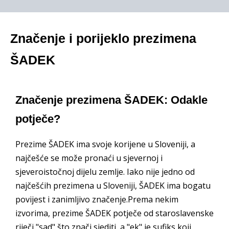
Značenje i porijeklo prezimena
ŠADEK
Značenje prezimena ŠADEK: Odakle
potječe?
Prezime ŠADEK ima svoje korijene u Sloveniji, a
najčešće se može pronaći u sjevernoj i
sjeveroistočnoj dijelu zemlje. Iako nije jedno od
najčešćih prezimena u Sloveniji, ŠADEK ima bogatu
povijest i zanimljivo značenje.Prema nekim
izvorima, prezime ŠADEK potječe od staroslavenske
riječi "sad" što znači sjediti, a "ek" je sufiks koji