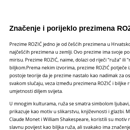
Značenje i porijeklo prezimena RO
Prezime ROZIĆ jedno je od češćih prezimena u Hrvatskoj
najčešćih prezimena u zemlji. Ovo prezime ima svoje porije
mirisu. Prezime ROZIĆ, naime, dolazi od riječi "ruža" i
biljkom.Prema nekim izvorima, prezime ROZIĆ potječe iz 
postoje teorije da je prezime nastalo kao nadimak za os
svakom slučaju, veza između prezimena ROZIĆ i biljke ru
umjetnosti diljem svijeta.
U mnogim kulturama, ruža se smatra simbolom ljubavi, s
prikazuje kao motiv u slikarstvu, književnosti i glazbi.
Claude Monet i William Shakespeare, koristili su moti
slavnu povijest kao biljka ruža, ali svakako ima značenje