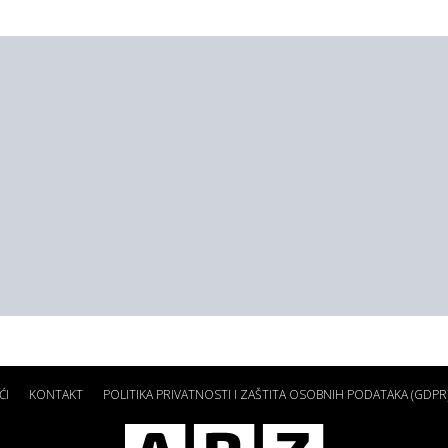
ĆI
KONTAKT
POLITIKA PRIVATNOSTI I ZAŠTITA OSOBNIH PODATAKA (GDPR