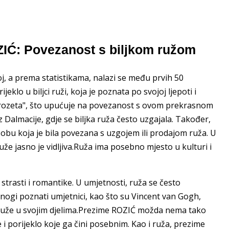
ZIĆ: Povezanost s biljkom ružom
, a prema statistikama, nalazi se među prvih 50
klo u biljci ruži, koja je poznata po svojoj ljepoti i
li "rozeta", što upućuje na povezanost s ovom prekrasnom
Dalmacije, gdje se biljka ruža često uzgajala. Također,
obu koja je bila povezana s uzgojem ili prodajom ruža. U
že jasno je vidljiva.Ruža ima posebno mjesto u kulturi i
trasti i romantike. U umjetnosti, ruža se često
 Mnogi poznati umjetnici, kao što su Vincent van Gogh,
v ruže u svojim djelima.Prezime ROZIĆ možda nema tako
 i porijeklo koje ga čini posebnim. Kao i ruža, prezime