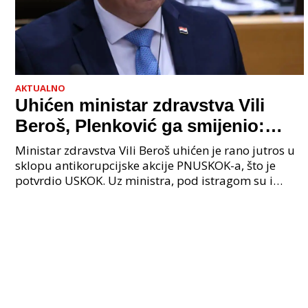
AKTUALNO
Uhićen ministar zdravstva Vili
Beroš, Plenković ga smijenio:
Istraga USKOK-a zbog korupcije
Ministar zdravstva Vili Beroš uhićen je rano jutros u
sklopu antikorupcijske akcije PNUSKOK-a, što je
potvrdio USKOK. Uz ministra, pod istragom su i
nekoliko visokopozicioniranih liječnika, uključujuć