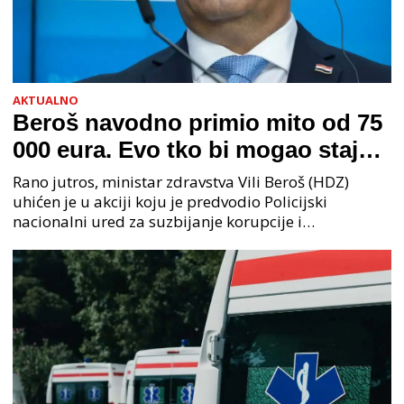
AKTUALNO
Beroš navodno primio mito od 75
000 eura. Evo tko bi mogao stajati
na čelu zločinačkog udruženja
Rano jutros, ministar zdravstva Vili Beroš (HDZ)
uhićen je u akciji koju je predvodio Policijski
nacionalni ured za suzbijanje korupcije i
organiziranog kriminaliteta (PNUSKOK). Prema
priopćenju USKOK