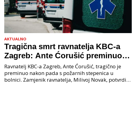
AKTUALNO
Tragična smrt ravnatelja KBC-a
Zagreb: Ante Ćorušić preminuo
nakon pada u bolnici, policija na
Ravnatelj KBC-a Zagreb, Ante Ćorušić, tragično je
mjestu događaja
preminuo nakon pada s požarnih stepenica u
bolnici. Zamjenik ravnatelja, Milivoj Novak, potvrdio
je tužnu vijest o smrti svog kolege. Ministar zdravs