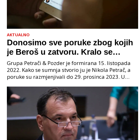
AKTUALNO
Donosimo sve poruke zbog kojih
je Beroš u zatvoru. Kralo se
godinama. Tko će iz vlade biti
Grupa Petrači & Pozder je formirana 15. listopada
sljedeći uhićen?
2022. Kako se sumnja stvorio ju je Nikola Petrač, a
poruke su razmjenjivali do 29. prosinca 2023. U
grupi je bilo 4 osobe: jedan je bio "Tata", drugi