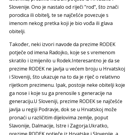
Slovenije. Ono je nastalo od riječi "rod", što znači
porodica ili obitelj, te se najčešće povezuje s
imenom nekog pretka koji je bio vođa ili glava
obitelji.
Također, neki izvori navode da prezime RODEK
potječe od imena Radojko, koje se s vremenom
skratilo i izmijenilo u Rodek.Interesantno je da se
prezime RODEK ne javlja u većem broju u Hrvatskoj
i Sloveniji, što ukazuje na to da je riječ o relativno
rijetkom prezimenu. Ipak, postoje neke obitelji koje
ga nose i koje su ga prenosile s generacije na
generaciju.U Sloveniji, prezime RODEK se najčešće
javlja u regiji Podravje, dok se u Hrvatskoj može
pronaći u različitim dijelovima zemlje, poput
Slavonije, Dalmacije, Istre i Zagorja.Ukratko,
prezime RODEK potječe iz Hrvatske i Slovenije, a