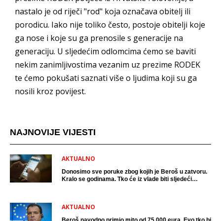
nastalo je od riječi "rod" koja označava obitelj ili
porodicu. Iako nije toliko često, postoje obitelji koje
ga nose i koje su ga prenosile s generacije na
generaciju. U sljedećim odlomcima ćemo se baviti
nekim zanimljivostima vezanim uz prezime RODEK
te ćemo pokušati saznati više o ljudima koji su ga
nosili kroz povijest.
NAJNOVIJE VIJESTI
AKTUALNO
Donosimo sve poruke zbog kojih je Beroš u zatvoru.
Kralo se godinama. Tko će iz vlade biti sljedeći
uhićen?
AKTUALNO
Beroš navodno primio mito od 75 000 eura. Evo tko bi