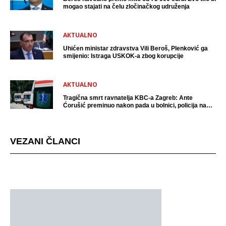
mogao stajati na čelu zločinačkog udruženja
AKTUALNO
Uhićen ministar zdravstva Vili Beroš, Plenković ga
smijenio: Istraga USKOK-a zbog korupcije
AKTUALNO
Tragična smrt ravnatelja KBC-a Zagreb: Ante
Ćorušić preminuo nakon pada u bolnici, policija na
mjestu događaja
VEZANI ČLANCI