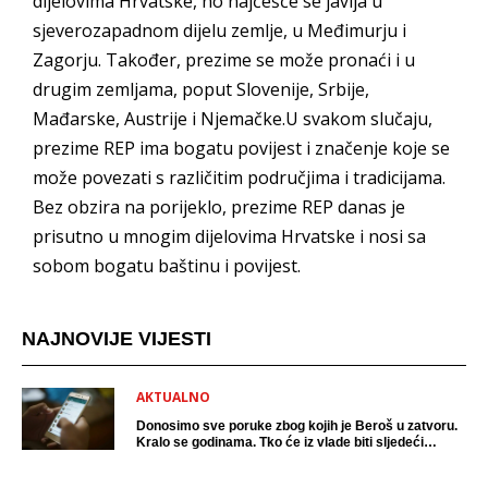
dijelovima Hrvatske, no najčešće se javlja u
sjeverozapadnom dijelu zemlje, u Međimurju i
Zagorju. Također, prezime se može pronaći i u
drugim zemljama, poput Slovenije, Srbije,
Mađarske, Austrije i Njemačke.U svakom slučaju,
prezime REP ima bogatu povijest i značenje koje se
može povezati s različitim područjima i tradicijama.
Bez obzira na porijeklo, prezime REP danas je
prisutno u mnogim dijelovima Hrvatske i nosi sa
sobom bogatu baštinu i povijest.
NAJNOVIJE VIJESTI
AKTUALNO
Donosimo sve poruke zbog kojih je Beroš u zatvoru.
Kralo se godinama. Tko će iz vlade biti sljedeći
uhićen?