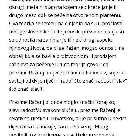
okrugli metalni štap na kojem se okreće janje ili
drugo meso dok se peče na otvorenom plamenu.
Ova teorija se temelji na činjenici da su u prošlosti
mnoge slovenske obitelji nosile prezimena koja su
se odnosila na zanimanje ili neki drugi aspekt
njihovog života, pa bi se Raženj mogao odnositi na
obitelj koja se bavila proizvodnjom ili prodajom
ražnjeva za pečenje.Druga teorija govori da
prezime Raženj potječe od imena Radoslav, koje se
sastoji od dvije riječi - "rado" što znači radost i "slav"
što znači slaviti.
Prezime Raženj bi onda moglo značiti "onaj koji
slavi radost".U svakom slučaju, prezime Raženj je
relativno rijetko u Hrvatskoj, ali je prisutno u nekim
dijelovima Dalmacije, kao i u Sloveniji. Mnogi
nositelji tog prezimena su se tijekom vremena