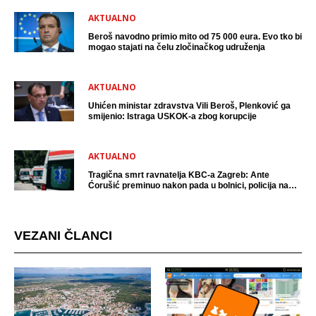
AKTUALNO
Beroš navodno primio mito od 75 000 eura. Evo tko bi
mogao stajati na čelu zločinačkog udruženja
AKTUALNO
Uhićen ministar zdravstva Vili Beroš, Plenković ga
smijenio: Istraga USKOK-a zbog korupcije
AKTUALNO
Tragična smrt ravnatelja KBC-a Zagreb: Ante
Ćorušić preminuo nakon pada u bolnici, policija na
mjestu događaja
VEZANI ČLANCI