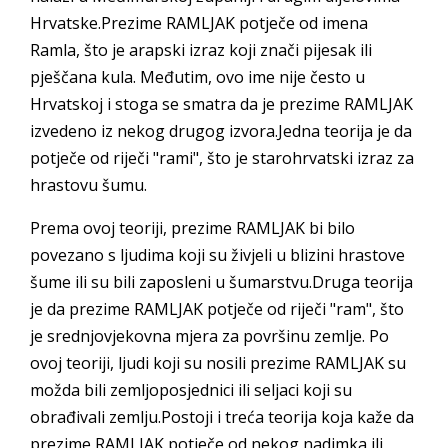
Hrvatske.Prezime RAMLJAK potječe od imena
Ramla, što je arapski izraz koji znači pijesak ili
pješčana kula. Međutim, ovo ime nije često u
Hrvatskoj i stoga se smatra da je prezime RAMLJAK
izvedeno iz nekog drugog izvora.Jedna teorija je da
potječe od riječi "rami", što je starohrvatski izraz za
hrastovu šumu.
Prema ovoj teoriji, prezime RAMLJAK bi bilo
povezano s ljudima koji su živjeli u blizini hrastove
šume ili su bili zaposleni u šumarstvu.Druga teorija
je da prezime RAMLJAK potječe od riječi "ram", što
je srednjovjekovna mjera za površinu zemlje. Po
ovoj teoriji, ljudi koji su nosili prezime RAMLJAK su
možda bili zemljoposjednici ili seljaci koji su
obrađivali zemlju.Postoji i treća teorija koja kaže da
prezime RAMLJAK potječe od nekog nadimka ili