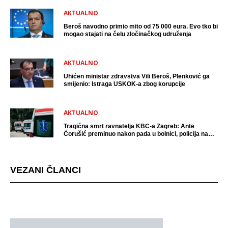
AKTUALNO
Beroš navodno primio mito od 75 000 eura. Evo tko bi
mogao stajati na čelu zločinačkog udruženja
AKTUALNO
Uhićen ministar zdravstva Vili Beroš, Plenković ga
smijenio: Istraga USKOK-a zbog korupcije
AKTUALNO
Tragična smrt ravnatelja KBC-a Zagreb: Ante
Ćorušić preminuo nakon pada u bolnici, policija na
mjestu događaja
VEZANI ČLANCI