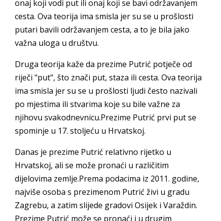
onaj koji vodi put ili onaj koji se bavi održavanjem
cesta. Ova teorija ima smisla jer su se u prošlosti
putari bavili održavanjem cesta, a to je bila jako
važna uloga u društvu.
Druga teorija kaže da prezime Putrić potječe od
riječi "put", što znači put, staza ili cesta. Ova teorija
ima smisla jer su se u prošlosti ljudi često nazivali
po mjestima ili stvarima koje su bile važne za
njihovu svakodnevnicu.Prezime Putrić prvi put se
spominje u 17. stoljeću u Hrvatskoj.
Danas je prezime Putrić relativno rijetko u
Hrvatskoj, ali se može pronaći u različitim
dijelovima zemlje.Prema podacima iz 2011. godine,
najviše osoba s prezimenom Putrić živi u gradu
Zagrebu, a zatim slijede gradovi Osijek i Varaždin.
Prezime Putrić može se pronaći i u drugim