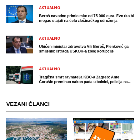
AKTUALNO
Beroš navodno primio mito od 75 000 eura. Evo tko bi
mogao stajati na čelu zločinačkog udruženja
AKTUALNO
Uhićen ministar zdravstva Vili Beroš, Plenković ga
smijenio: Istraga USKOK-a zbog korupcije
AKTUALNO
Tragična smrt ravnatelja KBC-a Zagreb: Ante
Ćorušić preminuo nakon pada u bolnici, policija na
mjestu događaja
VEZANI ČLANCI