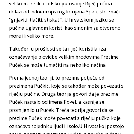
veliko more ili brodsko putovanje.Riječ pučina
dolazi od indoeuropskog korijena *peu, što znači
"gnjaviti, tlačiti, stiskati". U hrvatskom jeziku se
pučina uglavnom koristi kao sinonim za otvoreno
more ili veliko more.
Također, u prošlosti se ta riječ koristila i za
označavanje plovidbe velikim brodovima.Prezime
Puček se može tumačiti na nekoliko načina.
Prema jednoj teoriji, to prezime potječe od
prezimena Pučkić, koje se također može povezati s
riječju pučina. Druga teorija govori da je prezime
Puček nastalo od imena Povel, a kasnije se
promijenilo u Puček. Treća teorija govori da se
prezime Puček može povezati s riječju pučko koje
označava zajednicu ljudi ili selo.U Hrvatskoj postoje