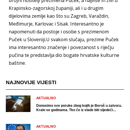
brojni nositelji prezimena Puček, a najviše ih živi u
Krapinsko-zagorskoj županiji, ali i u drugim
dijelovima zemlje kao što su Zagreb, Varaždin,
Međimurje, Karlovac i Sisak. Interesantno je
napomenuti da postoje i osobe s prezimenom
Puček u Sloveniji.U svakom slučaju, prezime Puček
ima interesantno značenje i povezanost s riječju
pučina te predstavlja dio bogate hrvatske kulturne
baštine.
NAJNOVIJE VIJESTI
AKTUALNO
Donosimo sve poruke zbog kojih je Beroš u zatvoru.
Kralo se godinama. Tko će iz vlade biti sljedeći
uhićen?
AKTUALNO