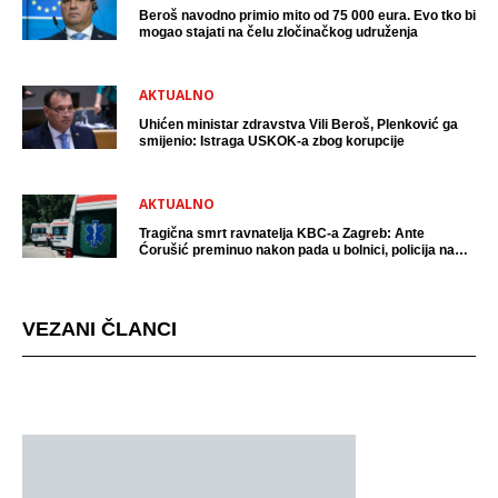
Beroš navodno primio mito od 75 000 eura. Evo tko bi
mogao stajati na čelu zločinačkog udruženja
AKTUALNO
Uhićen ministar zdravstva Vili Beroš, Plenković ga
smijenio: Istraga USKOK-a zbog korupcije
AKTUALNO
Tragična smrt ravnatelja KBC-a Zagreb: Ante
Ćorušić preminuo nakon pada u bolnici, policija na
mjestu događaja
VEZANI ČLANCI