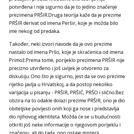
potvrđena i nije sigurno da je to jedino značenje
prezimena PRŠIR.Druga teorija kaže da je prezime
PRŠIR derivat od imena Peršir, koje je možda bilo
ime nekog od predaka.
Također, neki izvori navode da je ovo prezime
nastalo od imena Pršo, koje je skraćenica od imena
Primož.Prema tome, porijeklo prezimena PRŠIR nije
precizno utvrđeno i još uvijek je otvoreno za
diskusiju. Ono što je sigurno, jest da se ovo prezime
rijetko javlja u Hrvatskoj, a da postoji nekoliko
varijacija u pisanju - PRŠIR, PRŠIĆ, PRŠO i slično.Bez
obzira na to odakle dolazi prezime PRŠIR, ono je dio
obiteljske povijesti onih koji ga nose i predstavlja
dio njihovog identiteta. Možda će se u budućnosti
otkriti još neke informacije o njegovom porijeklu i
značenju, ali do tada, ono ostaje misterij.