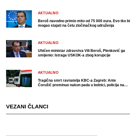
uhićen?
AKTUALNO
Beroš navodno primio mito od 75 000 eura. Evo tko bi
mogao stajati na čelu zločinačkog udruženja
AKTUALNO
Uhićen ministar zdravstva Vili Beroš, Plenković ga
smijenio: Istraga USKOK-a zbog korupcije
AKTUALNO
Tragična smrt ravnatelja KBC-a Zagreb: Ante
Ćorušić preminuo nakon pada u bolnici, policija na
mjestu događaja
VEZANI ČLANCI