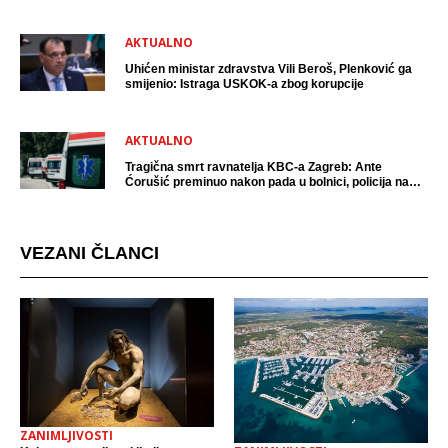
AKTUALNO
Uhićen ministar zdravstva Vili Beroš, Plenković ga
smijenio: Istraga USKOK-a zbog korupcije
AKTUALNO
Tragična smrt ravnatelja KBC-a Zagreb: Ante
Ćorušić preminuo nakon pada u bolnici, policija na
mjestu događaja
VEZANI ČLANCI
ZANIMLJIVOSTI