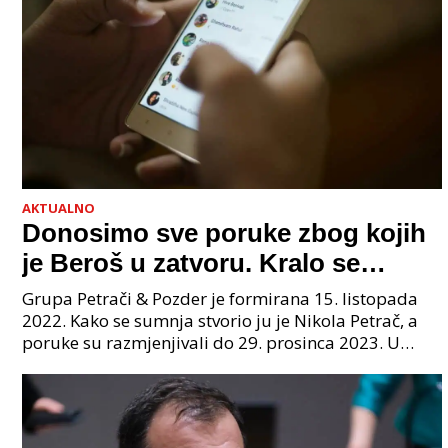
AKTUALNO
Donosimo sve poruke zbog kojih
je Beroš u zatvoru. Kralo se
godinama. Tko će iz vlade biti
Grupa Petrači & Pozder je formirana 15. listopada
sljedeći uhićen?
2022. Kako se sumnja stvorio ju je Nikola Petrač, a
poruke su razmjenjivali do 29. prosinca 2023. U
grupi je bilo 4 osobe: jedan je bio "Tata", drugi