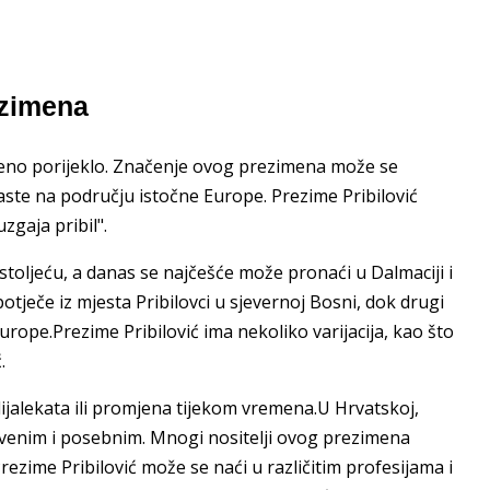
rezimena
njeno porijeklo. Značenje ovog prezimena može se
a raste na području istočne Europe. Prezime Pribilović
zgaja pribil".
 stoljeću, a danas se najčešće može pronaći u Dalmaciji i
tječe iz mjesta Pribilovci u sjevernoj Bosni, dok drugi
urope.Prezime Pribilović ima nekoliko varijacija, kao što
.
 dijalekata ili promjena tijekom vremena.U Hrvatskoj,
instvenim i posebnim. Mnogi nositelji ovog prezimena
Prezime Pribilović može se naći u različitim profesijama i