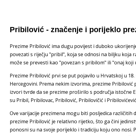
Pribilović - značenje i porijeklo p
Prezime Pribilović ima dugu povijest i duboko ukorije
povezati s riječju "pribil", koja se odnosi na biljku koj
može se prevesti kao "povezan s pribilom" ili "onaj koji u
Prezime Pribilović prvi se put pojavilo u Hrvatskoj u 18.
Hercegovini. Prema nekim izvorima, prezime Pribilović po
izvori tvrde da se prezime proširilo s područja istočne E
su Pribil, Pribilovac, Pribilović, Pribilovičić i Pribilovićević
Ove varijacije prezimena mogu biti posljedica različitih
prezime Pribilović je relativno rijetko, što ga čini jed
ponosni su na svoje porijeklo i tradiciju koju ono nosi. 