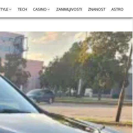
STYLE
TECH
CASINO
ZANIMLJIVOSTI
ZNANOST
ASTRO