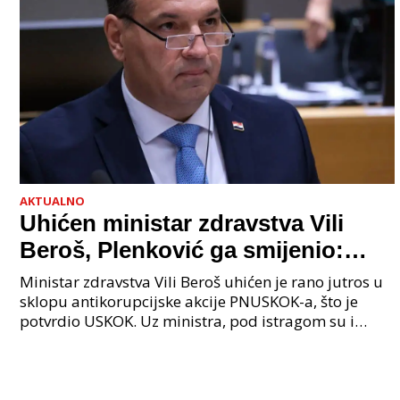
AKTUALNO
Uhićen ministar zdravstva Vili
Beroš, Plenković ga smijenio:
Istraga USKOK-a zbog korupcije
Ministar zdravstva Vili Beroš uhićen je rano jutros u
sklopu antikorupcijske akcije PNUSKOK-a, što je
potvrdio USKOK. Uz ministra, pod istragom su i
nekoliko visokopozicioniranih liječnika, uključujuć