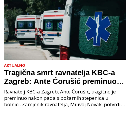
AKTUALNO
Tragična smrt ravnatelja KBC-a
Zagreb: Ante Ćorušić preminuo
nakon pada u bolnici, policija na
Ravnatelj KBC-a Zagreb, Ante Ćorušić, tragično je
mjestu događaja
preminuo nakon pada s požarnih stepenica u
bolnici. Zamjenik ravnatelja, Milivoj Novak, potvrdio
je tužnu vijest o smrti svog kolege. Ministar zdravs