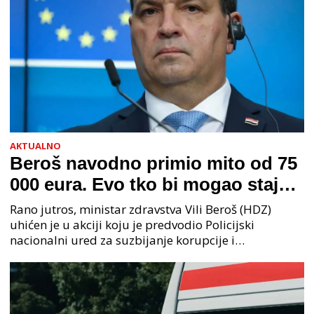
AKTUALNO
Beroš navodno primio mito od 75
000 eura. Evo tko bi mogao stajati
na čelu zločinačkog udruženja
Rano jutros, ministar zdravstva Vili Beroš (HDZ)
uhićen je u akciji koju je predvodio Policijski
nacionalni ured za suzbijanje korupcije i
organiziranog kriminaliteta (PNUSKOK). Prema
priopćenju USKOK