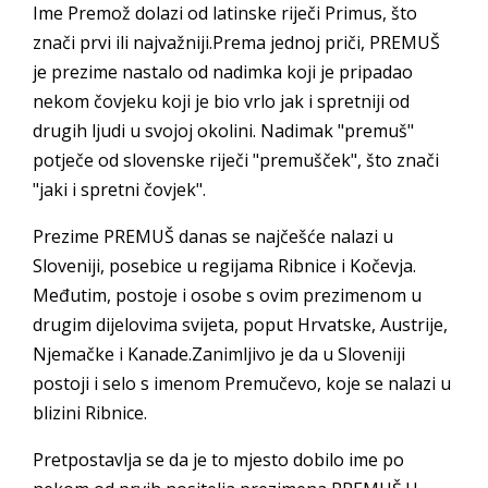
Ime Premož dolazi od latinske riječi Primus, što
znači prvi ili najvažniji.Prema jednoj priči, PREMUŠ
je prezime nastalo od nadimka koji je pripadao
nekom čovjeku koji je bio vrlo jak i spretniji od
drugih ljudi u svojoj okolini. Nadimak "premuš"
potječe od slovenske riječi "premušček", što znači
"jaki i spretni čovjek".
Prezime PREMUŠ danas se najčešće nalazi u
Sloveniji, posebice u regijama Ribnice i Kočevja.
Međutim, postoje i osobe s ovim prezimenom u
drugim dijelovima svijeta, poput Hrvatske, Austrije,
Njemačke i Kanade.Zanimljivo je da u Sloveniji
postoji i selo s imenom Premučevo, koje se nalazi u
blizini Ribnice.
Pretpostavlja se da je to mjesto dobilo ime po