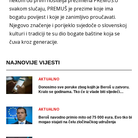
nekom od prvih nositelja prezimena PREMUŠ.U
svakom slučaju, PREMUŠ je prezime koje ima
bogatu povijest i koje je zanimljivo proučavati.
Njegovo značenje i porijeklo svjedoče o slovenskoj
kulturi i tradiciji te su dio bogate baštine koja se
čuva kroz generacije.
NAJNOVIJE VIJESTI
AKTUALNO
Donosimo sve poruke zbog kojih je Beroš u zatvoru.
Kralo se godinama. Tko će iz vlade biti sljedeći
uhićen?
AKTUALNO
Beroš navodno primio mito od 75 000 eura. Evo tko bi
mogao stajati na čelu zločinačkog udruženja