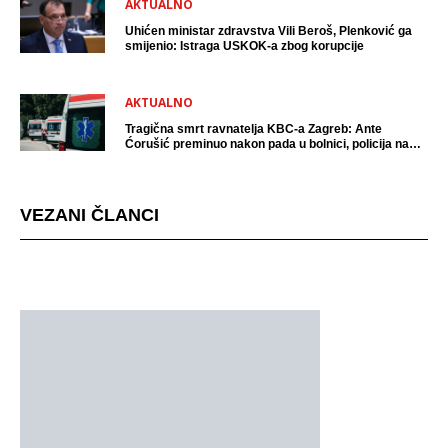
AKTUALNO
Uhićen ministar zdravstva Vili Beroš, Plenković ga
smijenio: Istraga USKOK-a zbog korupcije
AKTUALNO
Tragična smrt ravnatelja KBC-a Zagreb: Ante
Ćorušić preminuo nakon pada u bolnici, policija na
mjestu događaja
VEZANI ČLANCI