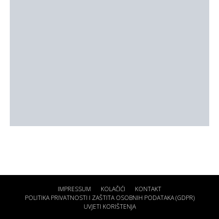
IMPRESSUM
KOLAČIĆI
KONTAKT
POLITIKA PRIVATNOSTI I ZAŠTITA OSOBNIH PODATAKA (GDPR)
UVJETI KORIŠTENJA