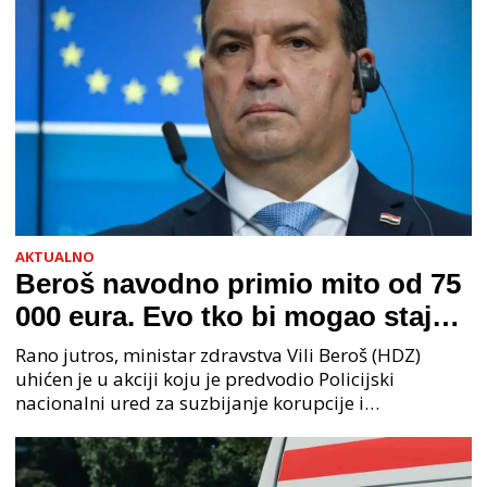
AKTUALNO
Beroš navodno primio mito od 75
000 eura. Evo tko bi mogao stajati
na čelu zločinačkog udruženja
Rano jutros, ministar zdravstva Vili Beroš (HDZ)
uhićen je u akciji koju je predvodio Policijski
nacionalni ured za suzbijanje korupcije i
organiziranog kriminaliteta (PNUSKOK). Prema
priopćenju USKOK