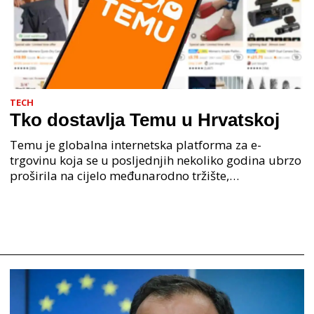
TECH
Tko dostavlja Temu u Hrvatskoj
Temu je globalna internetska platforma za e-
trgovinu koja se u posljednjih nekoliko godina ubrzo
proširila na cijelo međunarodno tržište,
obuhvaćajući brojne zemlje, uključujući Hrvatsku.
Ova kineska