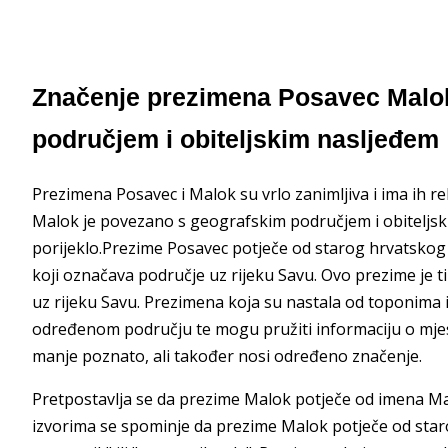
Značenje prezimena Posavec Malo
područjem i obiteljskim nasljeđem
Prezimena Posavec i Malok su vrlo zanimljiva i ima ih 
Malok je povezano s geografskim područjem i obiteljsk
porijeklo.Prezime Posavec potječe od starog hrvatskog i
koji označava područje uz rijeku Savu. Ovo prezime je t
uz rijeku Savu. Prezimena koja su nastala od toponima i
određenom području te mogu pružiti informaciju o mjest
manje poznato, ali također nosi određeno značenje.
Pretpostavlja se da prezime Malok potječe od imena Mal,
izvorima se spominje da prezime Malok potječe od star