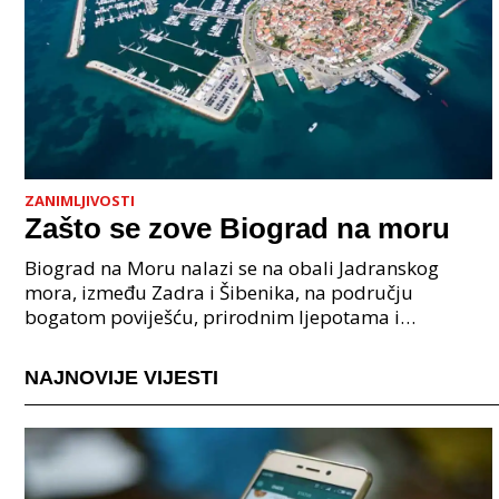
ZANIMLJIVOSTI
Zašto se zove Biograd na moru
Biograd na Moru nalazi se na obali Jadranskog
mora, između Zadra i Šibenika, na području
bogatom poviješću, prirodnim ljepotama i
pomorskom tradicijom. Zašto se zove Biograd na
moru? Njegovo ime doslo
NAJNOVIJE VIJESTI