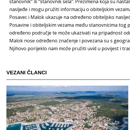
stanovnik" ili "stanovnik sela". Prezimena koja su nast
nasljeđe i mogu pružiti informaciju o obiteljskim veza
Posavec i Malok ukazuje na određeno obiteljsko naslj
Posavine i obiteljskim vezama među stanovnicima tog po
određeno područje te može ukazivati na pripadnost određ
Malok nose određeno značenje i povezana su s geograf
Njihovo porijeklo nam može pružiti uvid u povijest i trad
VEZANI ČLANCI