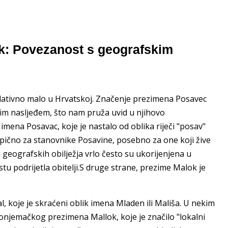
k: Povezanost s geografskim
relativno malo u Hrvatskoj. Značenje prezimena Posavec
im nasljeđem, što nam pruža uvid u njihovo
mena Posavac, koje je nastalo od oblika riječi "posav"
ipično za stanovnike Posavine, posebno za one koji žive
 geografskih obilježja vrlo često su ukorijenjena u
u podrijetla obitelji.S druge strane, prezime Malok je
 koje je skraćeni oblik imena Mladen ili Mališa. U nekim
onjemačkog prezimena Mallok, koje je značilo "lokalni