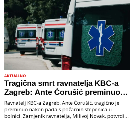
AKTUALNO
Tragična smrt ravnatelja KBC-a
Zagreb: Ante Ćorušić preminuo
nakon pada u bolnici, policija na
Ravnatelj KBC-a Zagreb, Ante Ćorušić, tragično je
mjestu događaja
preminuo nakon pada s požarnih stepenica u
bolnici. Zamjenik ravnatelja, Milivoj Novak, potvrdio
je tužnu vijest o smrti svog kolege. Ministar zdravs