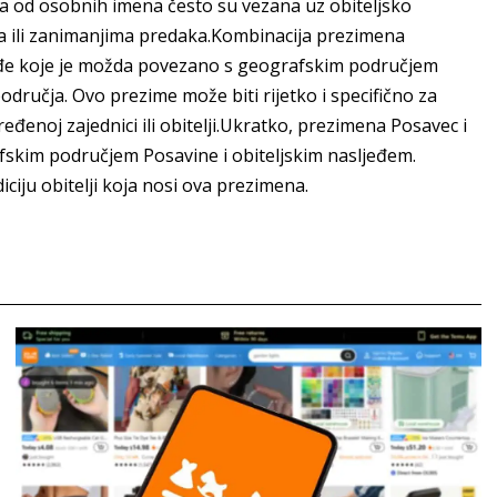
ala od osobnih imena često su vezana uz obiteljsko
ma ili zanimanjima predaka.Kombinacija prezimena
eđe koje je možda povezano s geografskim područjem
dručja. Ovo prezime može biti rijetko i specifično za
enoj zajednici ili obitelji.Ukratko, prezimena Posavec i
skim područjem Posavine i obiteljskim nasljeđem.
iciju obitelji koja nosi ova prezimena.