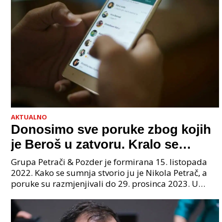
AKTUALNO
Donosimo sve poruke zbog kojih
je Beroš u zatvoru. Kralo se
godinama. Tko će iz vlade biti
Grupa Petrači & Pozder je formirana 15. listopada
sljedeći uhićen?
2022. Kako se sumnja stvorio ju je Nikola Petrač, a
poruke su razmjenjivali do 29. prosinca 2023. U
grupi je bilo 4 osobe: jedan je bio "Tata", drugi