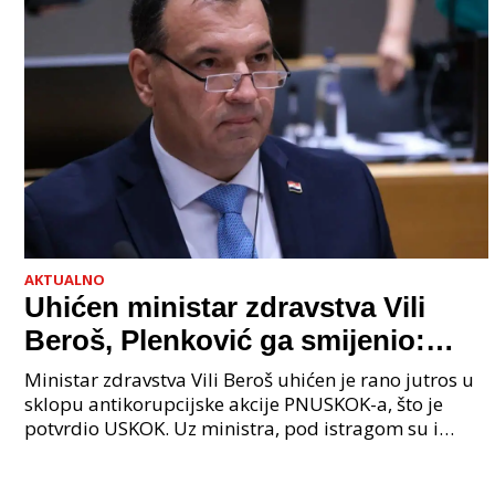
AKTUALNO
Uhićen ministar zdravstva Vili
Beroš, Plenković ga smijenio:
Istraga USKOK-a zbog korupcije
Ministar zdravstva Vili Beroš uhićen je rano jutros u
sklopu antikorupcijske akcije PNUSKOK-a, što je
potvrdio USKOK. Uz ministra, pod istragom su i
nekoliko visokopozicioniranih liječnika, uključujuć