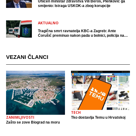
Uhićen ministar zdravstva Vili Beroš, Plenković ga
smijenio: Istraga USKOK-a zbog korupcije
AKTUALNO
Tragična smrt ravnatelja KBC-a Zagreb: Ante
Ćorušić preminuo nakon pada u bolnici, policija na
mjestu događaja
VEZANI ČLANCI
TECH
ZANIMLJIVOSTI
Tko dostavlja Temu u Hrvatskoj
Zašto se zove Biograd na moru