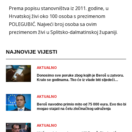
Prema popisu stanovništva iz 2011. godine, u
Hrvatskoj živi oko 100 osoba s prezimenom
POLEGUBIĆ. Najveći broj osoba sa ovim
prezimenom živi u Splitsko-dalmatinskoj županiji.
NAJNOVIJE VIJESTI
AKTUALNO
Donosimo sve poruke zbog kojih je Beroš u zatvoru.
Kralo se godinama. Tko će iz vlade biti sljedeći
uhićen?
AKTUALNO
Beroš navodno primio mito od 75 000 eura. Evo tko bi
mogao stajati na čelu zločinačkog udruženja
AKTUALNO