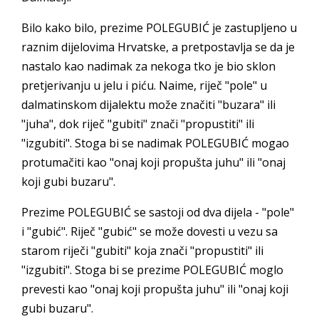
Bilo kako bilo, prezime POLEGUBIĆ je zastupljeno u
raznim dijelovima Hrvatske, a pretpostavlja se da je
nastalo kao nadimak za nekoga tko je bio sklon
pretjerivanju u jelu i piću. Naime, riječ "pole" u
dalmatinskom dijalektu može značiti "buzara" ili
"juha", dok riječ "gubiti" znači "propustiti" ili
"izgubiti". Stoga bi se nadimak POLEGUBIĆ mogao
protumačiti kao "onaj koji propušta juhu" ili "onaj
koji gubi buzaru".
Prezime POLEGUBIĆ se sastoji od dva dijela - "pole"
i "gubić". Riječ "gubić" se može dovesti u vezu sa
starom riječi "gubiti" koja znači "propustiti" ili
"izgubiti". Stoga bi se prezime POLEGUBIĆ moglo
prevesti kao "onaj koji propušta juhu" ili "onaj koji
gubi buzaru".