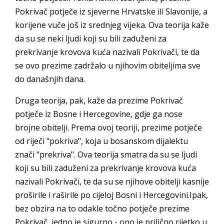
Pokrivač potječe iz sjeverne Hrvatske ili Slavonije, a
korijene vuče još iz srednjeg vijeka. Ova teorija kaže
da su se neki ljudi koji su bili zaduženi za
prekrivanje krovova kuća nazivali Pokrivači, te da
se ovo prezime zadržalo u njihovim obiteljima sve
do današnjih dana.
Druga teorija, pak, kaže da prezime Pokrivač
potječe iz Bosne i Hercegovine, gdje ga nose
brojne obitelji. Prema ovoj teoriji, prezime potječe
od riječi "pokriva", koja u bosanskom dijalektu
znači "prekriva". Ova teorija smatra da su se ljudi
koji su bili zaduženi za prekrivanje krovova kuća
nazivali Pokrivači, te da su se njihove obitelji kasnije
proširile i raširile po cijeloj Bosni i Hercegovini.Ipak,
bez obzira na to odakle točno potječe prezime
Pokrivač, jedno je sigurno - ono je prilično rijetko u