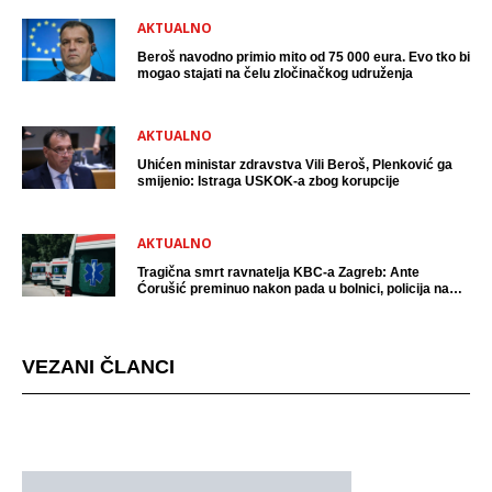
AKTUALNO
Beroš navodno primio mito od 75 000 eura. Evo tko bi
mogao stajati na čelu zločinačkog udruženja
AKTUALNO
Uhićen ministar zdravstva Vili Beroš, Plenković ga
smijenio: Istraga USKOK-a zbog korupcije
AKTUALNO
Tragična smrt ravnatelja KBC-a Zagreb: Ante
Ćorušić preminuo nakon pada u bolnici, policija na
mjestu događaja
VEZANI ČLANCI