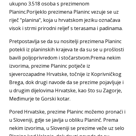
ukupno 3.518 osoba s prezimenom
Planinc.Porijeklo prezimena Planinc vezuje se uz
riječ "planina", koja u hrvatskom jeziku označava
visok i strmi prirodni reljef s terasama i padinama.
Pretpostavlja se da su nositelji prezimena Planinc
potekli iz planinskih krajeva te da su se u prošlosti
bavili poljoprivredom i stočarstvom.Prema nekim
izvorima, prezime Planinc potječe iz
sjeverozapadne Hrvatske, točnije iz Koprivničkog
Brega, dok drugi navode da se prezime pojavljuje i
u drugim dijelovima Hrvatske, kao što su Zagorje,
Međimurje te Gorski kotar.
Pored Hrvatske, prezime Planinc možemo pronaći i
u Sloveniji, gdje se javlja u obliku Planinč. Prema
nekim izvorima, u Sloveniji se prezime veže uz selo