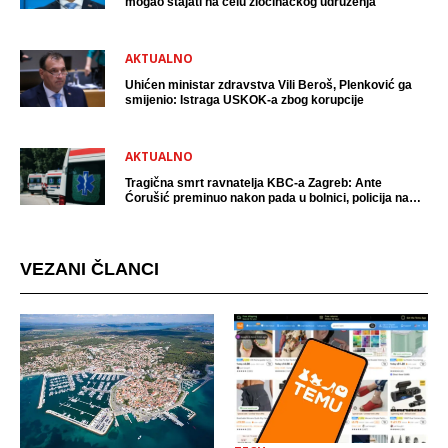
mogao stajati na čelu zločinačkog udruženja
AKTUALNO
Uhićen ministar zdravstva Vili Beroš, Plenković ga
smijenio: Istraga USKOK-a zbog korupcije
AKTUALNO
Tragična smrt ravnatelja KBC-a Zagreb: Ante
Ćorušić preminuo nakon pada u bolnici, policija na
mjestu događaja
VEZANI ČLANCI