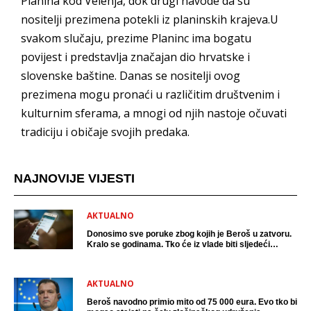
Planina kod Velenja, dok drugi navode da su
nositelji prezimena potekli iz planinskih krajeva.U
svakom slučaju, prezime Planinc ima bogatu
povijest i predstavlja značajan dio hrvatske i
slovenske baštine. Danas se nositelji ovog
prezimena mogu pronaći u različitim društvenim i
kulturnim sferama, a mnogi od njih nastoje očuvati
tradiciju i običaje svojih predaka.
NAJNOVIJE VIJESTI
AKTUALNO
Donosimo sve poruke zbog kojih je Beroš u zatvoru.
Kralo se godinama. Tko će iz vlade biti sljedeći
uhićen?
AKTUALNO
Beroš navodno primio mito od 75 000 eura. Evo tko bi