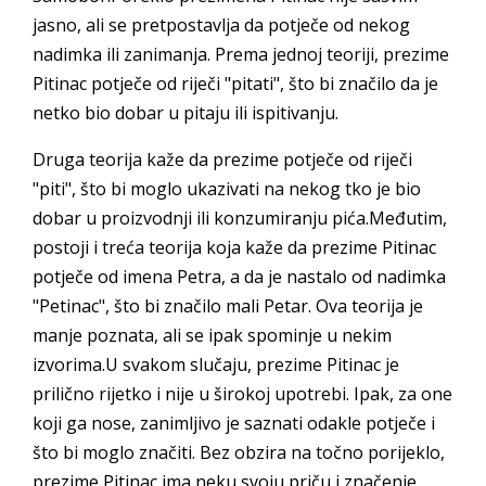
jasno, ali se pretpostavlja da potječe od nekog
nadimka ili zanimanja. Prema jednoj teoriji, prezime
Pitinac potječe od riječi "pitati", što bi značilo da je
netko bio dobar u pitaju ili ispitivanju.
Druga teorija kaže da prezime potječe od riječi
"piti", što bi moglo ukazivati na nekog tko je bio
dobar u proizvodnji ili konzumiranju pića.Međutim,
postoji i treća teorija koja kaže da prezime Pitinac
potječe od imena Petra, a da je nastalo od nadimka
"Petinac", što bi značilo mali Petar. Ova teorija je
manje poznata, ali se ipak spominje u nekim
izvorima.U svakom slučaju, prezime Pitinac je
prilično rijetko i nije u širokoj upotrebi. Ipak, za one
koji ga nose, zanimljivo je saznati odakle potječe i
što bi moglo značiti. Bez obzira na točno porijeklo,
prezime Pitinac ima neku svoju priču i značenje