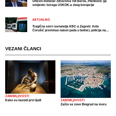
Uhićen ministar zdravstva Vili Beroš, Plenković ga
smijenio: Istraga USKOK-a zbog korupcije
AKTUALNO
Tragična smrt ravnatelja KBC-a Zagreb: Ante
Ćorušić preminuo nakon pada u bolnici, policija na
mjestu događaja
VEZANI ČLANCI
ZANIMLJIVOSTI
ZANIMLJIVOSTI
Kako su nastali prvi ljudi
Zašto se zove Biograd na moru