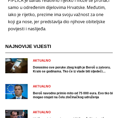
PIPLICA je danas relativno rijetko i može se pronaći
samo u određenim dijelovima Hrvatske. Međutim,
iako je rijetko, prezime ima svoju važnost za one
koji ga nose, jer predstavlja dio njihove obiteljske
povijesti i naslijeđa.
NAJNOVIJE VIJESTI
AKTUALNO
Donosimo sve poruke zbog kojih je Beroš u zatvoru.
Kralo se godinama. Tko će iz vlade biti sljedeći
uhićen?
AKTUALNO
Beroš navodno primio mito od 75 000 eura. Evo tko bi
mogao stajati na čelu zločinačkog udruženja
AKTUALNO