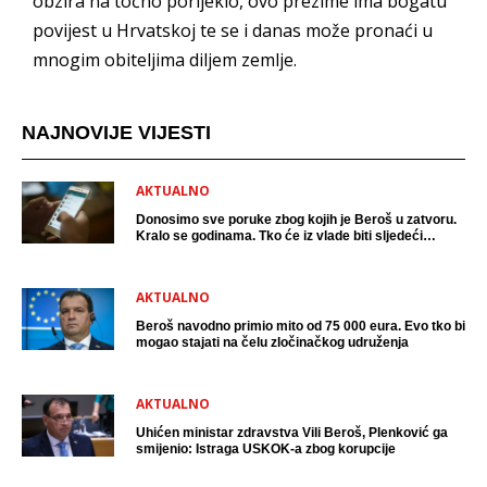
obzira na točno porijeklo, ovo prezime ima bogatu
povijest u Hrvatskoj te se i danas može pronaći u
mnogim obiteljima diljem zemlje.
NAJNOVIJE VIJESTI
AKTUALNO
Donosimo sve poruke zbog kojih je Beroš u zatvoru.
Kralo se godinama. Tko će iz vlade biti sljedeći
uhićen?
AKTUALNO
Beroš navodno primio mito od 75 000 eura. Evo tko bi
mogao stajati na čelu zločinačkog udruženja
AKTUALNO
Uhićen ministar zdravstva Vili Beroš, Plenković ga
smijenio: Istraga USKOK-a zbog korupcije