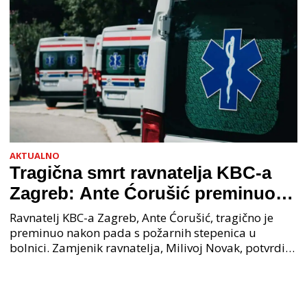
AKTUALNO
Tragična smrt ravnatelja KBC-a
Zagreb: Ante Ćorušić preminuo
nakon pada u bolnici, policija na
Ravnatelj KBC-a Zagreb, Ante Ćorušić, tragično je
mjestu događaja
preminuo nakon pada s požarnih stepenica u
bolnici. Zamjenik ravnatelja, Milivoj Novak, potvrdio
je tužnu vijest o smrti svog kolege. Ministar zdravs