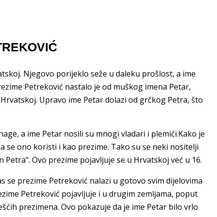
PETREKOVIĆ
tskoj. Njegovo porijeklo seže u daleku prošlost, a ime
.Prezime Petreković nastalo je od muškog imena Petar,
u Hrvatskoj. Upravo ime Petar dolazi od grčkog Petra, što
snage, a ime Petar nosili su mnogi vladari i plemići.Kako je
a se ono koristi i kao prezime. Tako su se neki nositelji
in Petra". Ovo prezime pojavljuje se u Hrvatskoj već u 16.
as se prezime Petreković nalazi u gotovo svim dijelovima
ezime Petreković pojavljuje i u drugim zemljama, poput
češćih prezimena. Ovo pokazuje da je ime Petar bilo vrlo