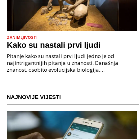
ZANIMLJIVOSTI
Kako su nastali prvi ljudi
Pitanje kako su nastali prvi ljudi jedno je od
najintrigantnijih pitanja u znanosti. Današnja
znanost, osobito evolucijska biologija,
paleoantropologija i genetika, pruža nam čvrste
dokaze da je nasta
NAJNOVIJE VIJESTI