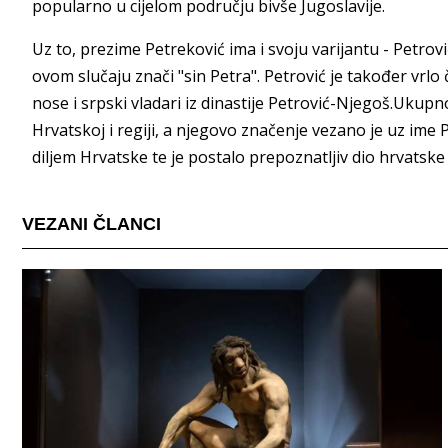
popularno u cijelom području bivše Jugoslavije.
Uz to, prezime Petreković ima i svoju varijantu - Petro
ovom slučaju znači "sin Petra". Petrović je također vrl
nose i srpski vladari iz dinastije Petrović-Njegoš.Ukup
Hrvatskoj i regiji, a njegovo značenje vezano je uz ime
diljem Hrvatske te je postalo prepoznatljiv dio hrvatske k
VEZANI ČLANCI