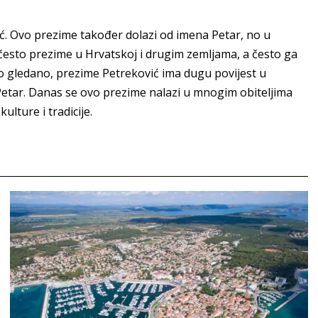
vić. Ovo prezime također dolazi od imena Petar, no u
o često prezime u Hrvatskoj i drugim zemljama, a često ga
no gledano, prezime Petreković ima dugu povijest u
 Petar. Danas se ovo prezime nalazi u mnogim obiteljima
ulture i tradicije.