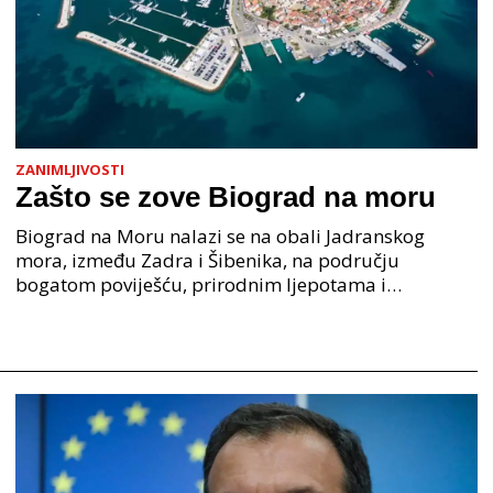
ZANIMLJIVOSTI
Zašto se zove Biograd na moru
Biograd na Moru nalazi se na obali Jadranskog
mora, između Zadra i Šibenika, na području
bogatom poviješću, prirodnim ljepotama i
pomorskom tradicijom. Zašto se zove Biograd na
moru? Njegovo ime doslo