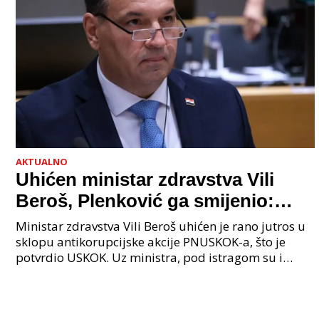
AKTUALNO
Uhićen ministar zdravstva Vili
Beroš, Plenković ga smijenio:
Istraga USKOK-a zbog korupcije
Ministar zdravstva Vili Beroš uhićen je rano jutros u
sklopu antikorupcijske akcije PNUSKOK-a, što je
potvrdio USKOK. Uz ministra, pod istragom su i
nekoliko visokopozicioniranih liječnika, uključujuć