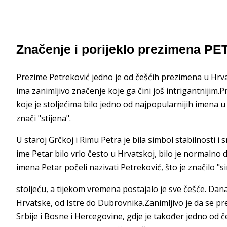
Značenje i porijeklo prezimena 
Prezime Petreković jedno je od češćih prezimena u Hrva
ima zanimljivo značenje koje ga čini još intrigantnijim
koje je stoljećima bilo jedno od najpopularnijih imena 
znači "stijena".
U staroj Grčkoj i Rimu Petra je bila simbol stabilnosti i 
ime Petar bilo vrlo često u Hrvatskoj, bilo je normalno d
imena Petar počeli nazivati Petreković, što je značilo "s
stoljeću, a tijekom vremena postajalo je sve češće. Dan
Hrvatske, od Istre do Dubrovnika.Zanimljivo je da se pr
Srbije i Bosne i Hercegovine, gdje je također jedno od 