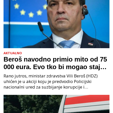
AKTUALNO
Beroš navodno primio mito od 75
000 eura. Evo tko bi mogao stajati
na čelu zločinačkog udruženja
Rano jutros, ministar zdravstva Vili Beroš (HDZ)
uhićen je u akciji koju je predvodio Policijski
nacionalni ured za suzbijanje korupcije i
organiziranog kriminaliteta (PNUSKOK). Prema
priopćenju USKOK