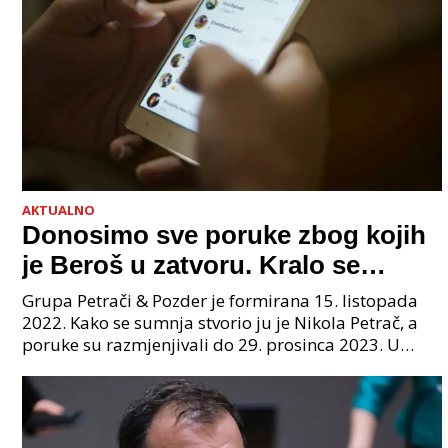
AKTUALNO
Donosimo sve poruke zbog kojih
je Beroš u zatvoru. Kralo se
godinama. Tko će iz vlade biti
Grupa Petrači & Pozder je formirana 15. listopada
sljedeći uhićen?
2022. Kako se sumnja stvorio ju je Nikola Petrač, a
poruke su razmjenjivali do 29. prosinca 2023. U
grupi je bilo 4 osobe: jedan je bio "Tata", drugi