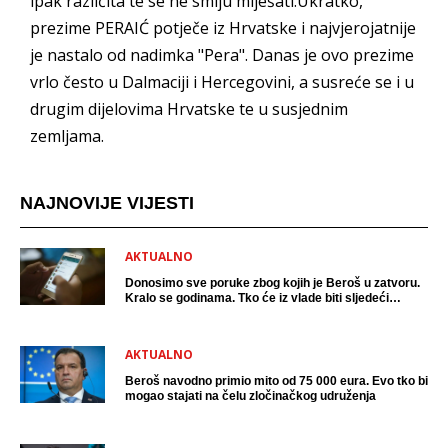
ipak različita te se ne smiju miješati.Ukratko,
prezime PERAIĆ potječe iz Hrvatske i najvjerojatnije
je nastalo od nadimka "Pera". Danas je ovo prezime
vrlo često u Dalmaciji i Hercegovini, a susreće se i u
drugim dijelovima Hrvatske te u susjednim
zemljama.
NAJNOVIJE VIJESTI
AKTUALNO
Donosimo sve poruke zbog kojih je Beroš u zatvoru.
Kralo se godinama. Tko će iz vlade biti sljedeći
uhićen?
AKTUALNO
Beroš navodno primio mito od 75 000 eura. Evo tko bi
mogao stajati na čelu zločinačkog udruženja