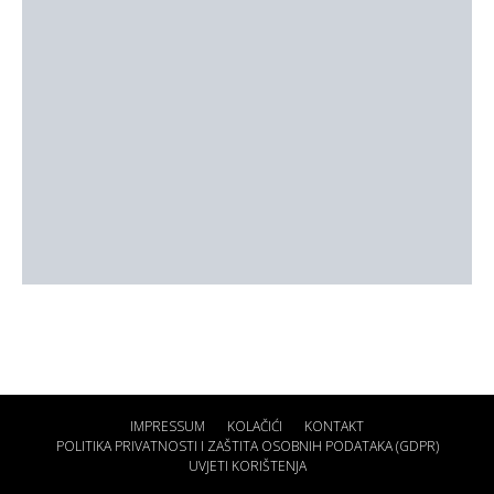
IMPRESSUM
KOLAČIĆI
KONTAKT
POLITIKA PRIVATNOSTI I ZAŠTITA OSOBNIH PODATAKA (GDPR)
UVJETI KORIŠTENJA