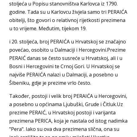
stoljeća u Popisu stanovništva Karlovca iz 1790.
godine. Tada su u Karlovcu živjela samo tri PERAIĆA
obitelji, što govori o relativnoj rijetkosti prezimena
u to vrijeme. Međutim, tijekom 19.
i 20. stoljeća, broj PERAIĆA u Hrvatskoj se značajno
povećao, osobito u Dalmaciji i Hercegovini.Prezime
PERAIĆ danas se često susreće u Hrvatskoj, ali i u
Bosni i Hercegovini te Crnoj Gori. U Hrvatskoj se
najviše PERAIĆA nalazi u Dalmaciji, a posebno u
Šibeniku, gdje je prezime vrlo često.
Također, postoji i velik broj PERAIĆA u Hercegovini,
a posebno u općinama Ljubuški, Grude i Čitluk.Uz
prezime PERAIĆ, u Hrvatskoj postoji i varijanta
prezimena PERICA, koja je nastala od istog nadimka
"Pera". Iako su ova dva prezimena slična, ona su