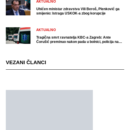
AKTUALNO
Uhićen ministar zdravstva Vili Beroš, Plenković ga
smijenio: Istraga USKOK-a zbog korupcije
AKTUALNO
Tragična smrt ravnatelja KBC-a Zagreb: Ante
Ćorušić preminuo nakon pada u bolnici, policija na
mjestu događaja
VEZANI ČLANCI