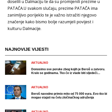
doselili u Dalmaciju te da su promijenili prezime u
PATAČA.U svakom slučaju, prezime PATAČA ima
zanimljivo porijeklo te je važno istražiti njegovo
značenje kako bismo bolje razumjeli povijest i
kulturu Dalmacije.
NAJNOVIJE VIJESTI
AKTUALNO
Donosimo sve poruke zbog kojih je Beroš u zatvoru.
Kralo se godinama. Tko će iz vlade biti sljedeći
uhićen?
AKTUALNO
Beroš navodno primio mito od 75 000 eura. Evo tko bi
mogao stajati na čelu zločinačkog udruženja
AKTUALNO