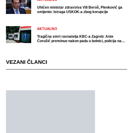
Uhićen ministar zdravstva Vili Beroš, Plenković ga
smijenio: Istraga USKOK-a zbog korupcije
AKTUALNO
Tragična smrt ravnatelja KBC-a Zagreb: Ante
Ćorušić preminuo nakon pada u bolnici, policija na
mjestu događaja
VEZANI ČLANCI