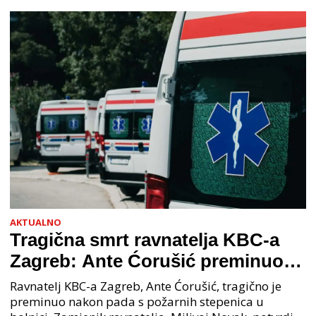
organiziranog kriminaliteta (PNUSKOK). Prema
priopćenju USKOK
AKTUALNO
Tragična smrt ravnatelja KBC-a
Zagreb: Ante Ćorušić preminuo
nakon pada u bolnici, policija na
Ravnatelj KBC-a Zagreb, Ante Ćorušić, tragično je
mjestu događaja
preminuo nakon pada s požarnih stepenica u