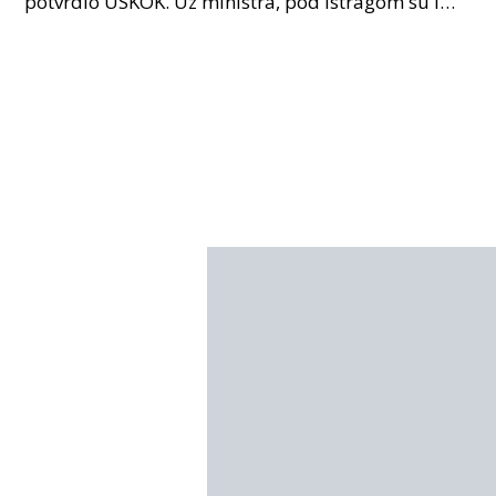
potvrdio USKOK. Uz ministra, pod istragom su i
nekoliko visokopozicioniranih liječnika, uključujuć