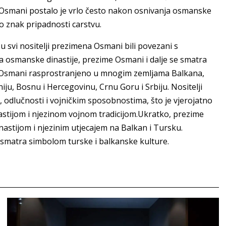
Osmani postalo je vrlo često nakon osnivanja osmanske
ao znak pripadnosti carstvu.
isu svi nositelji prezimena Osmani bili povezani s
aja osmanske dinastije, prezime Osmani i dalje se smatra
e Osmani rasprostranjeno u mnogim zemljama Balkana,
ju, Bosnu i Hercegovinu, Crnu Goru i Srbiju. Nositelji
 odlučnosti i vojničkim sposobnostima, što je vjerojatno
stijom i njezinom vojnom tradicijom.Ukratko, prezime
stijom i njezinim utjecajem na Balkan i Tursku.
smatra simbolom turske i balkanske kulture.