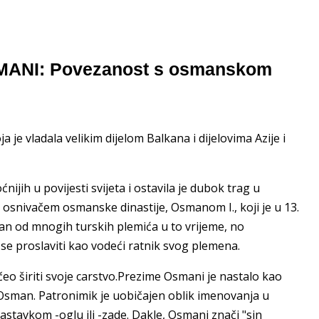
OSMANI: Povezanost s osmanskom
je vladala velikim dijelom Balkana i dijelovima Azije i
nijih u povijesti svijeta i ostavila je dubok trag u
osnivačem osmanske dinastije, Osmanom I., koji je u 13.
an od mnogih turskih plemića u to vrijeme, no
se proslaviti kao vodeći ratnik svog plemena.
čeo širiti svoje carstvo.Prezime Osmani je nastalo kao
Osman. Patronimik je uobičajen oblik imenovanja u
nastavkom -oglu ili -zade. Dakle, Osmani znači "sin