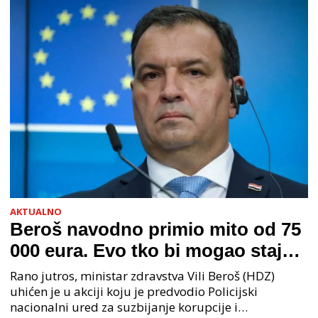
AKTUALNO
Beroš navodno primio mito od 75
000 eura. Evo tko bi mogao stajati
na čelu zločinačkog udruženja
Rano jutros, ministar zdravstva Vili Beroš (HDZ)
uhićen je u akciji koju je predvodio Policijski
nacionalni ured za suzbijanje korupcije i