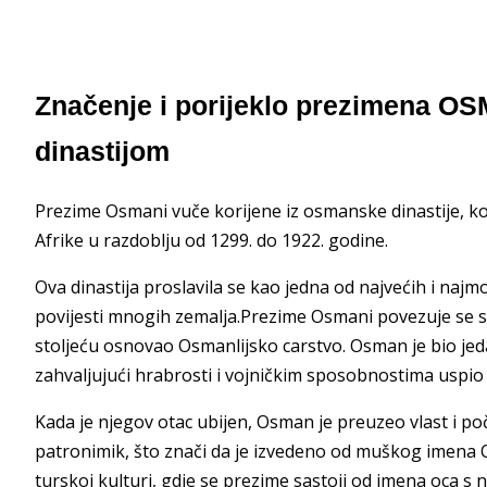
Značenje i porijeklo prezimena 
dinastijom
Prezime Osmani vuče korijene iz osmanske dinastije, koja 
Afrike u razdoblju od 1299. do 1922. godine.
Ova dinastija proslavila se kao jedna od najvećih i najmoć
povijesti mnogih zemalja.Prezime Osmani povezuje se s 
stoljeću osnovao Osmanlijsko carstvo. Osman je bio jed
zahvaljujući hrabrosti i vojničkim sposobnostima uspio 
Kada je njegov otac ubijen, Osman je preuzeo vlast i po
patronimik, što znači da je izvedeno od muškog imena 
turskoj kulturi, gdje se prezime sastoji od imena oca s 