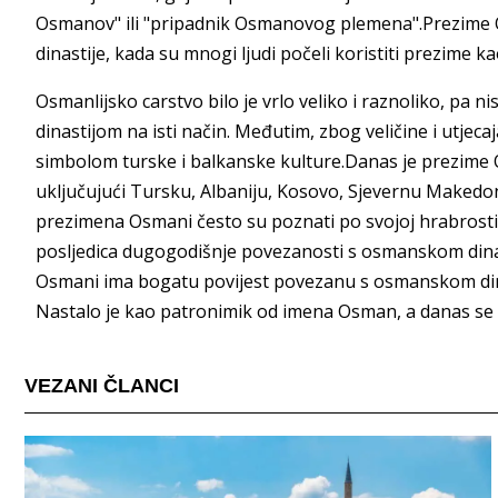
Osmanov" ili "pripadnik Osmanovog plemena".Prezime 
dinastije, kada su mnogi ljudi počeli koristiti prezime k
Osmanlijsko carstvo bilo je vrlo veliko i raznoliko, pa n
dinastijom na isti način. Međutim, zbog veličine i utjec
simbolom turske i balkanske kulture.Danas je prezim
uključujući Tursku, Albaniju, Kosovo, Sjevernu Makedoni
prezimena Osmani često su poznati po svojoj hrabrosti,
posljedica dugogodišnje povezanosti s osmanskom dina
Osmani ima bogatu povijest povezanu s osmanskom dina
Nastalo je kao patronimik od imena Osman, a danas se 
VEZANI ČLANCI