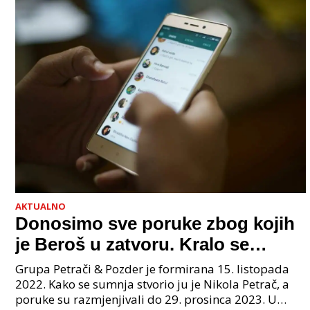
AKTUALNO
Donosimo sve poruke zbog kojih
je Beroš u zatvoru. Kralo se
godinama. Tko će iz vlade biti
Grupa Petrači & Pozder je formirana 15. listopada
sljedeći uhićen?
2022. Kako se sumnja stvorio ju je Nikola Petrač, a
poruke su razmjenjivali do 29. prosinca 2023. U