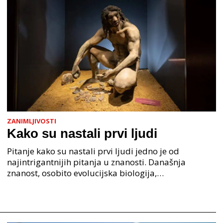
ZANIMLJIVOSTI
Kako su nastali prvi ljudi
Pitanje kako su nastali prvi ljudi jedno je od
najintrigantnijih pitanja u znanosti. Današnja
znanost, osobito evolucijska biologija,
paleoantropologija i genetika, pruža nam čvrste
dokaze da je nasta