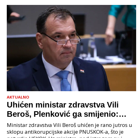
grupi je bilo 4 osobe: jedan je bio "Tata", drugi
AKTUALNO
Uhićen ministar zdravstva Vili
Beroš, Plenković ga smijenio:
Istraga USKOK-a zbog korupcije
Ministar zdravstva Vili Beroš uhićen je rano jutros u
sklopu antikorupcijske akcije PNUSKOK-a, što je