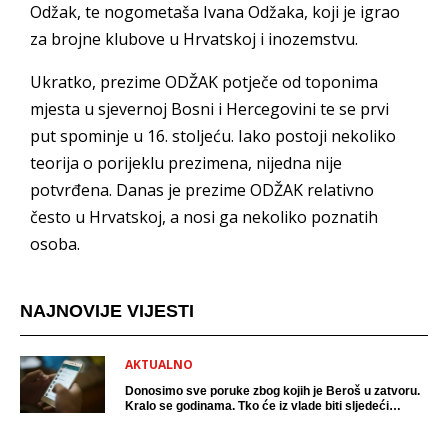
Odžak, te nogometaša Ivana Odžaka, koji je igrao
za brojne klubove u Hrvatskoj i inozemstvu.
Ukratko, prezime ODŽAK potječe od toponima
mjesta u sjevernoj Bosni i Hercegovini te se prvi
put spominje u 16. stoljeću. Iako postoji nekoliko
teorija o porijeklu prezimena, nijedna nije
potvrđena. Danas je prezime ODŽAK relativno
često u Hrvatskoj, a nosi ga nekoliko poznatih
osoba.
NAJNOVIJE VIJESTI
AKTUALNO
Donosimo sve poruke zbog kojih je Beroš u zatvoru.
Kralo se godinama. Tko će iz vlade biti sljedeći
uhićen?