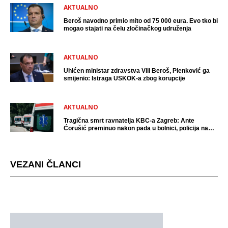
AKTUALNO
Beroš navodno primio mito od 75 000 eura. Evo tko bi
mogao stajati na čelu zločinačkog udruženja
AKTUALNO
Uhićen ministar zdravstva Vili Beroš, Plenković ga
smijenio: Istraga USKOK-a zbog korupcije
AKTUALNO
Tragična smrt ravnatelja KBC-a Zagreb: Ante
Ćorušić preminuo nakon pada u bolnici, policija na
mjestu događaja
VEZANI ČLANCI