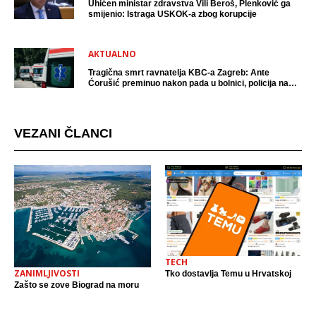
Uhićen ministar zdravstva Vili Beroš, Plenković ga
smijenio: Istraga USKOK-a zbog korupcije
AKTUALNO
Tragična smrt ravnatelja KBC-a Zagreb: Ante
Ćorušić preminuo nakon pada u bolnici, policija na
mjestu događaja
VEZANI ČLANCI
TECH
ZANIMLJIVOSTI
Tko dostavlja Temu u Hrvatskoj
Zašto se zove Biograd na moru