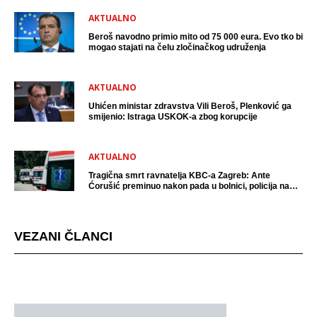
AKTUALNO
Beroš navodno primio mito od 75 000 eura. Evo tko bi
mogao stajati na čelu zločinačkog udruženja
AKTUALNO
Uhićen ministar zdravstva Vili Beroš, Plenković ga
smijenio: Istraga USKOK-a zbog korupcije
AKTUALNO
Tragična smrt ravnatelja KBC-a Zagreb: Ante
Ćorušić preminuo nakon pada u bolnici, policija na
mjestu događaja
VEZANI ČLANCI