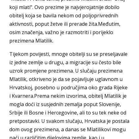
koji mlati". Ovo prezime je najvjerojatnije dobilo
obitelj koja se bavila nekom od poljoprivrednih
aktivnosti, poput žetve ili prerade žita.Međutim,
osim značenja, važno je razmotriti i porijeklo
prezimena Mlatilik.
Tijekom povijesti, mnoge obitelji su se preseljavale
iz jedne zemlje u drugu, a migracije su često bile
uzrok promjene prezimena. U slučaju prezimena
Mlatilik, otkriveno je da se pojavljuje uglavnom u
Hrvatskoj, posebno u područjima oko grada Rijeke
i Kvarnera.Prema nekim izvorima, obitelj Mlatilik je
mogla doći iz susjednih zemalja poput Slovenije,
Srbije ili Bosne i Hercegovine, ali to su tek neke od
pretpostavki. U svakom slučaju, Hrvatska je postala
dom ovog prezimena, a danas se Mlatilikovi mogu
naći u različitim dijelovima zemlje, kao i u