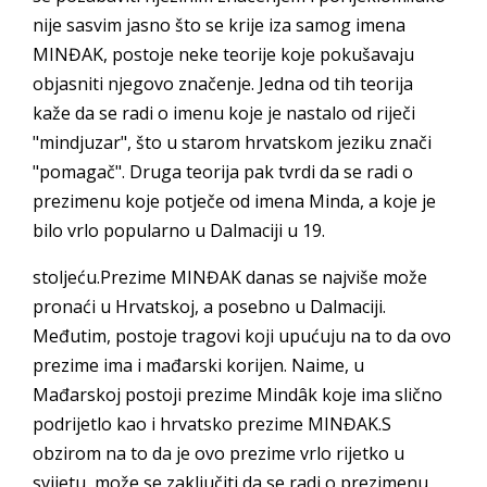
nije sasvim jasno što se krije iza samog imena
MINĐAK, postoje neke teorije koje pokušavaju
objasniti njegovo značenje. Jedna od tih teorija
kaže da se radi o imenu koje je nastalo od riječi
"mindjuzar", što u starom hrvatskom jeziku znači
"pomagač". Druga teorija pak tvrdi da se radi o
prezimenu koje potječe od imena Minda, a koje je
bilo vrlo popularno u Dalmaciji u 19.
stoljeću.Prezime MINĐAK danas se najviše može
pronaći u Hrvatskoj, a posebno u Dalmaciji.
Međutim, postoje tragovi koji upućuju na to da ovo
prezime ima i mađarski korijen. Naime, u
Mađarskoj postoji prezime Mindâk koje ima slično
podrijetlo kao i hrvatsko prezime MINĐAK.S
obzirom na to da je ovo prezime vrlo rijetko u
svijetu, može se zaključiti da se radi o prezimenu