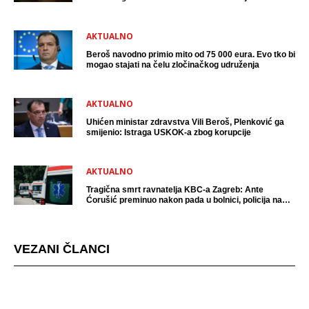
uhićen?
AKTUALNO
Beroš navodno primio mito od 75 000 eura. Evo tko bi
mogao stajati na čelu zločinačkog udruženja
AKTUALNO
Uhićen ministar zdravstva Vili Beroš, Plenković ga
smijenio: Istraga USKOK-a zbog korupcije
AKTUALNO
Tragična smrt ravnatelja KBC-a Zagreb: Ante
Ćorušić preminuo nakon pada u bolnici, policija na
mjestu događaja
VEZANI ČLANCI