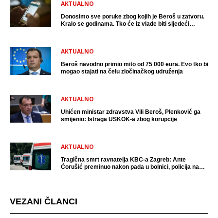
AKTUALNO
Donosimo sve poruke zbog kojih je Beroš u zatvoru.
Kralo se godinama. Tko će iz vlade biti sljedeći
uhićen?
AKTUALNO
Beroš navodno primio mito od 75 000 eura. Evo tko bi
mogao stajati na čelu zločinačkog udruženja
AKTUALNO
Uhićen ministar zdravstva Vili Beroš, Plenković ga
smijenio: Istraga USKOK-a zbog korupcije
AKTUALNO
Tragična smrt ravnatelja KBC-a Zagreb: Ante
Ćorušić preminuo nakon pada u bolnici, policija na
mjestu događaja
VEZANI ČLANCI