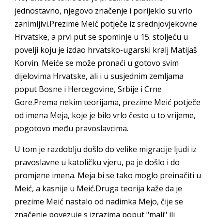
jednostavno, njegovo značenje i porijeklo su vrlo
zanimljivi.Prezime Meić potječe iz srednjovjekovne
Hrvatske, a prvi put se spominje u 15. stoljeću u
povelji koju je izdao hrvatsko-ugarski kralj Matijaš
Korvin. Meiće se može pronaći u gotovo svim
dijelovima Hrvatske, ali i u susjednim zemljama
poput Bosne i Hercegovine, Srbije i Crne
Gore.Prema nekim teorijama, prezime Meić potječe
od imena Meja, koje je bilo vrlo često u to vrijeme,
pogotovo među pravoslavcima.
U tom je razdoblju došlo do velike migracije ljudi iz
pravoslavne u katoličku vjeru, pa je došlo i do
promjene imena. Meja bi se tako moglo preinačiti u
Meić, a kasnije u Meić.Druga teorija kaže da je
prezime Meić nastalo od nadimka Mejo, čije se
značenje povezuje s izrazima poput "mali" ili