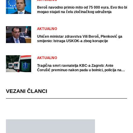
Beroš navodno primio mito od 75 000 eura. Evo tko bi
mogao stajati na čelu zločinačkog udruženja
AKTUALNO
Uhićen ministar zdravstva Vili Beroš, Plenković ga
smijenio: Istraga USKOK-a zbog korupcije
AKTUALNO
Tragična smrt ravnatelja KBC-a Zagreb: Ante
Ćorušić preminuo nakon pada u bolnici, policija na
mjestu događaja
VEZANI ČLANCI