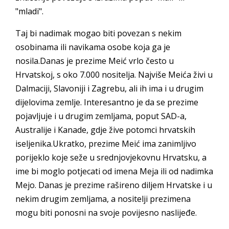
"mladi".
Taj bi nadimak mogao biti povezan s nekim
osobinama ili navikama osobe koja ga je
nosila.Danas je prezime Meić vrlo često u
Hrvatskoj, s oko 7.000 nositelja. Najviše Meića živi u
Dalmaciji, Slavoniji i Zagrebu, ali ih ima i u drugim
dijelovima zemlje. Interesantno je da se prezime
pojavljuje i u drugim zemljama, poput SAD-a,
Australije i Kanade, gdje žive potomci hrvatskih
iseljenika.Ukratko, prezime Meić ima zanimljivo
porijeklo koje seže u srednjovjekovnu Hrvatsku, a
ime bi moglo potjecati od imena Meja ili od nadimka
Mejo. Danas je prezime rašireno diljem Hrvatske i u
nekim drugim zemljama, a nositelji prezimena
mogu biti ponosni na svoje povijesno naslijeđe.