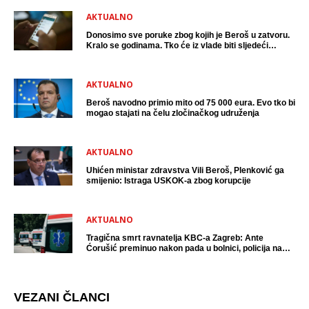
AKTUALNO
Donosimo sve poruke zbog kojih je Beroš u zatvoru.
Kralo se godinama. Tko će iz vlade biti sljedeći
uhićen?
AKTUALNO
Beroš navodno primio mito od 75 000 eura. Evo tko bi
mogao stajati na čelu zločinačkog udruženja
AKTUALNO
Uhićen ministar zdravstva Vili Beroš, Plenković ga
smijenio: Istraga USKOK-a zbog korupcije
AKTUALNO
Tragična smrt ravnatelja KBC-a Zagreb: Ante
Ćorušić preminuo nakon pada u bolnici, policija na
mjestu događaja
VEZANI ČLANCI