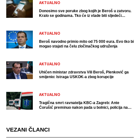
AKTUALNO
Donosimo sve poruke zbog kojih je Beroš u zatvoru.
Kralo se godinama. Tko će iz vlade biti sljedeći
uhićen?
AKTUALNO
Beroš navodno primio mito od 75 000 eura. Evo tko bi
mogao stajati na čelu zločinačkog udruženja
AKTUALNO
Uhićen ministar zdravstva Vili Beroš, Plenković ga
smijenio: Istraga USKOK-a zbog korupcije
AKTUALNO
Tragična smrt ravnatelja KBC-a Zagreb: Ante
Ćorušić preminuo nakon pada u bolnici, policija na
mjestu događaja
VEZANI ČLANCI