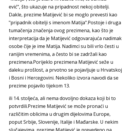
ević", što ukazuje na pripadnost nekoj obitelji.
Dakle, prezime Matijević bi se moglo prevesti kao
"pripadnik obitelji s imenom Matija".Postoje i druga
tumačenja značenja ovog prezimena, kao što je
interpretacija da je Matijević odgovarajuća nadimak
osobe čije je ime Matija. Nadimci su bili vrlo česti u
ranijim vremenima, a često bi se zadržali kao
prezimena.Porijeklo prezimena Matijević seže u
daleku prošlost, a prvotno se pojavljuje u Hrvatskoj
i Bosni i Hercegovini. Nekoliko izvora navodi da se
prezime pojavilo tijekom 13.
ili 14. stoljeća, ali nema dovoljno dokaza koji bi to
potvrdili.Prezime Matijević se može pronaći u
različitim oblicima u drugim dijelovima Europe,
poput Srbije, Slovenije, Italije i Mađarske. U nekim
slučajevima, prezime Matijević je prevedeno na