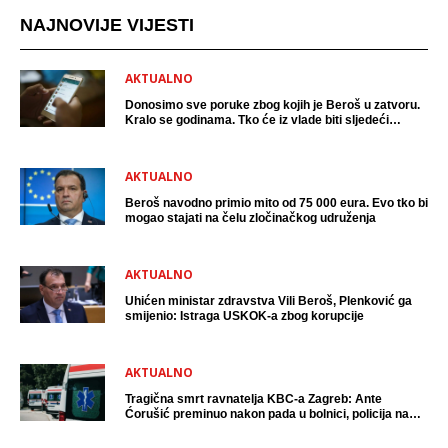
NAJNOVIJE VIJESTI
AKTUALNO
Donosimo sve poruke zbog kojih je Beroš u zatvoru.
Kralo se godinama. Tko će iz vlade biti sljedeći
uhićen?
AKTUALNO
Beroš navodno primio mito od 75 000 eura. Evo tko bi
mogao stajati na čelu zločinačkog udruženja
AKTUALNO
Uhićen ministar zdravstva Vili Beroš, Plenković ga
smijenio: Istraga USKOK-a zbog korupcije
AKTUALNO
Tragična smrt ravnatelja KBC-a Zagreb: Ante
Ćorušić preminuo nakon pada u bolnici, policija na
mjestu događaja