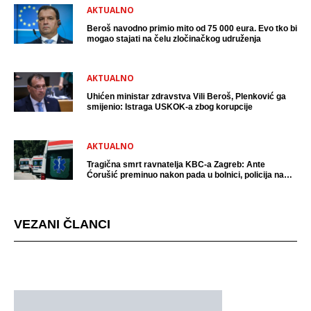
AKTUALNO
Beroš navodno primio mito od 75 000 eura. Evo tko bi
mogao stajati na čelu zločinačkog udruženja
AKTUALNO
Uhićen ministar zdravstva Vili Beroš, Plenković ga
smijenio: Istraga USKOK-a zbog korupcije
AKTUALNO
Tragična smrt ravnatelja KBC-a Zagreb: Ante
Ćorušić preminuo nakon pada u bolnici, policija na
mjestu događaja
VEZANI ČLANCI