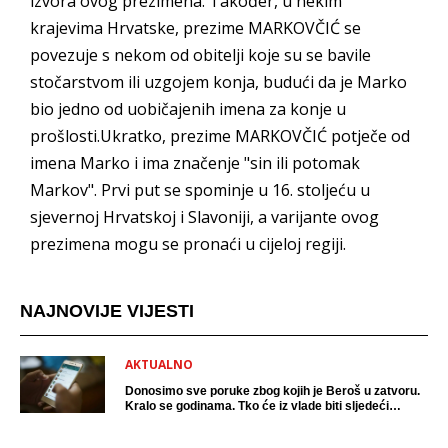
izvora ovog prezimena. Također, u nekim
krajevima Hrvatske, prezime MARKOVČIĆ se
povezuje s nekom od obitelji koje su se bavile
stočarstvom ili uzgojem konja, budući da je Marko
bio jedno od uobičajenih imena za konje u
prošlosti.Ukratko, prezime MARKOVČIĆ potječe od
imena Marko i ima značenje "sin ili potomak
Markov". Prvi put se spominje u 16. stoljeću u
sjevernoj Hrvatskoj i Slavoniji, a varijante ovog
prezimena mogu se pronaći u cijeloj regiji.
NAJNOVIJE VIJESTI
AKTUALNO
Donosimo sve poruke zbog kojih je Beroš u zatvoru.
Kralo se godinama. Tko će iz vlade biti sljedeći
uhićen?